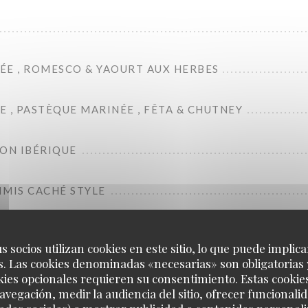
ÉE , ROMESCO & YAOURT AUX HERBES
 , PASTÈQUE MARINÉE , FÊTA & CHUTNEY
BON IBÉRIQUE
IMIS CACHÉ STYLE
s socios utilizan cookies en este sitio, lo que puede implica
. Las cookies denominadas «necesarias» son obligatorias 
kies opcionales requieren su consentimiento. Estas cookie
Pour continuer
avegación, medir la audiencia del sitio, ofrecer funcionali