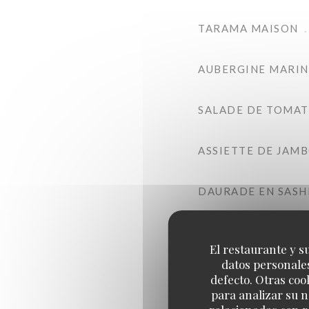
TARAMA MAISON
AUBERGINE MARIN
SALADE DE TOMATE
ASSIETTE DE JAM
DAURADE EN SASH
El restaurante y su
datos personales
defecto. Otras coo
para analizar su n