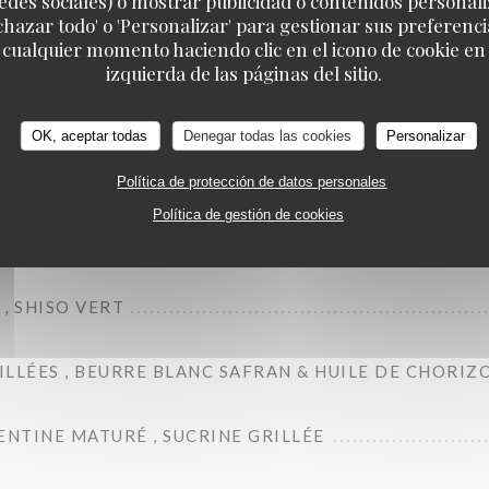
edes sociales) o mostrar publicidad o contenidos personali
echazar todo' o 'Personalizar' para gestionar sus preferen
 cualquier momento haciendo clic en el icono de cookie en l
E SMASHÉES , AÏOLI MAISON
izquierda de las páginas del sitio.
 MAYONNAISE À L'ENCRE DE SEICHE
OK, aceptar todas
Denegar todas las cookies
Personalizar
, PETITS POIS , AJO BLANCO ET KUMQUAT
Política de protección de datos personales
Política de gestión de cookies
NDUJA ET FIGUES
, SHISO VERT
LLÉES , BEURRE BLANC SAFRAN & HUILE DE CHORIZ
ENTINE MATURÉ , SUCRINE GRILLÉE