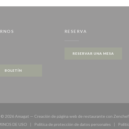
IRNOS
RESERVA
ana))
RESERVAR UNA MESA
gram ((abre en una nueva ventana))
BOLETÍN
© 2026 Amagat — Creación de página web de restaurante con
Zenchef
MINOS DE USO
Política de protección de datos personales
Políti
eva ventana))
((abre en una nueva ventana))
((abre en una nueva ventana))