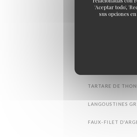
relacionadas con r
'Aceptar todo', 'R
sus opciones en
POMMES GRENAILL
CALAMARS FRITS ,
BONITE MI-CUITE 
SEICHE GRILLÉE , 
TARTARE DE THON 
LANGOUSTINES GRI
FAUX-FILET D'ARG