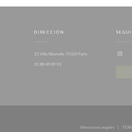
DIRECCIÓN
SEGU
((abre en una nueva vent
23 Villa Riberolle 75020 Paris
Insta
01 88 40 89 93
Menciones legales
TÉR
((abre en una nu