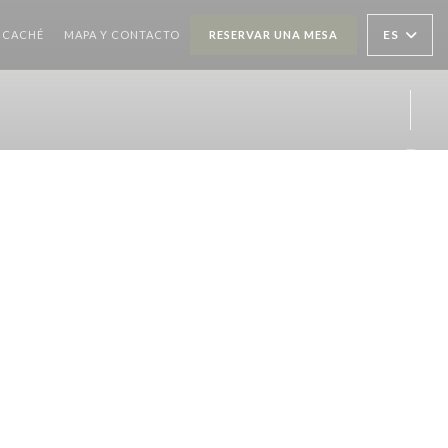
((ABRE EN UNA NUEVA VENTANA))
ES
CACHÉ
MAPA Y CONTACTO
RESERVAR UNA MESA
Inst