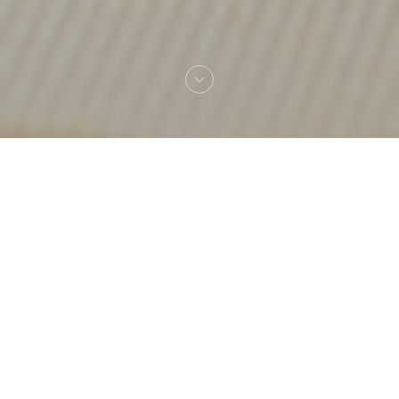
Vítejte na
Amagat