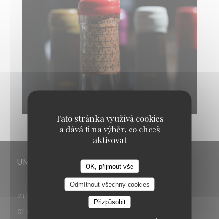
Tato stránka využívá cookies
a dává ti na výběr, co chceš
aktivovat
UMÍSTĚNÍ
OK, přijmout vše
Odmítnout všechny cookies
((otevře se v novém okně))
23 Villa Riberolle 75020 Paris
Přizpůsobit
01 88 40 89 93