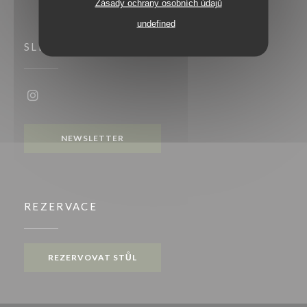
Zásady ochrany osobních údajů
undefined
SLEDUJTE NÁS
Instagram ((otevře se v novém okně))
NEWSLETTER
REZERVACE
REZERVOVAT STŮL