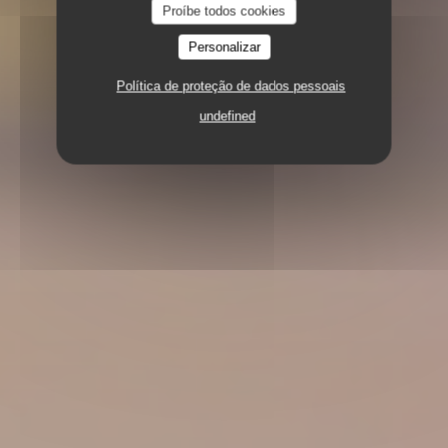
Proíbe todos cookies
Personalizar
Política de proteção de dados pessoais
undefined