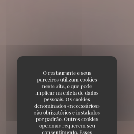
O restaurante e seus
parceiros utilizam cookies
neste site, o que pode
implicar na coleta de dados
pessoais. Os cookies
denominados «necessários»
são obrigatórios e instalados
por padrão. Outros cookies
opcionais requerem seu
consentimento. Esses