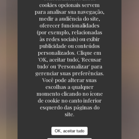
cookies opcionais servem
para analisar sua navegação,
medir a audiência do site,
oferecer funcionalidades
(por exemplo, relacionadas
às redes sociais) ou exibir
publicidade ou conteúdos
personalizados. Clique em
'OK, aceitar tudo', 'Recusar
tudo' ou 'Personalizar' para
gerenciar suas preferências.
Você pode alterar suas
escolhas a qualquer
momento clicando no ícone
de cookie no canto inferior
esquerdo das páginas do
23 VILLA RIBEROLLE 75020 PARIS
site.
OK, aceitar tudo