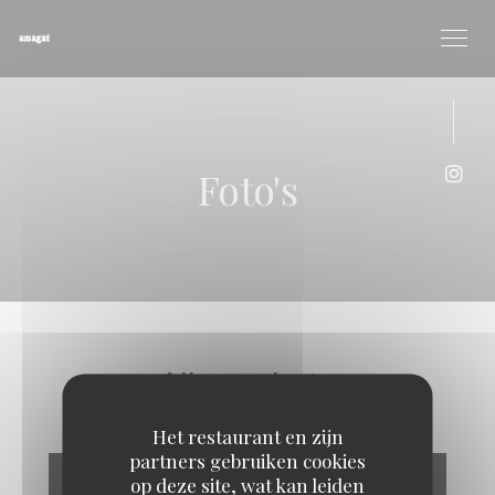
Cookies beheer paneel
Foto's
Inst
Album photo
Het restaurant en zijn
partners gebruiken cookies
op deze site, wat kan leiden