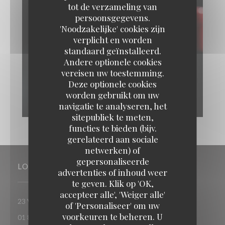
tot de verzameling van
persoonsgegevens.
'Noodzakelijke' cookies zijn
verplicht en worden
standaard geïnstalleerd.
Andere optionele cookies
vereisen uw toestemming.
Deze optionele cookies
worden gebruikt om uw
navigatie te analyseren, het
sitepubliek te meten,
functies te bieden (bijv.
gerelateerd aan sociale
netwerken) of
gepersonaliseerde
LOCATIE
advertenties of inhoud weer
te geven. Klik op 'OK,
accepteer alle', 'Weiger alle'
((opent in een nieuw venster))
23 Villa Riberolle 75020 Paris
of 'Personaliseer' om uw
voorkeuren te beheren. U
01 88 40 89 93