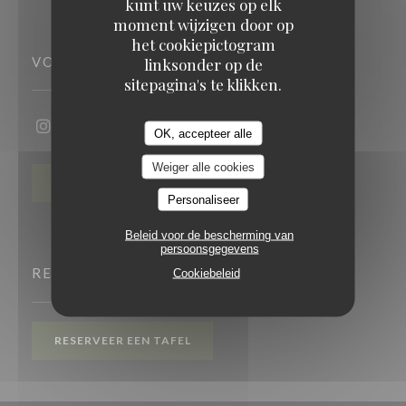
kunt uw keuzes op elk
moment wijzigen door op
het cookiepictogram
VOLG ONS
linksonder op de
sitepagina's te klikken.
OK, accepteer alle
Instagram ((opent in een nieuw venster))
Weiger alle cookies
NIEUWSBRIEF
Personaliseer
Beleid voor de bescherming van
persoonsgegevens
RESERVERING
Cookiebeleid
RESERVEER EEN TAFEL