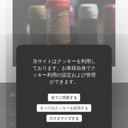
当サイトはクッキーを利用し
ております。お客様自身でク
ッキー利用の設定および管理
ができます。
場所
全てに同意する
すべてのクッキーを拒否する
((新しいウィンドウで開きます))
23 Villa Riberolle 75020 Paris
カスタマイズする
01 88 40 89 93