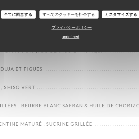
E SMASHÉES , AÏOLI MAISON
全てに同意する
すべてのクッキーを拒否する
カスタマイズする
プライバシーポリシー
 MAYONNAISE À L'ENCRE DE SEICHE
undefined
, PETITS POIS , AJO BLANCO ET KUMQUAT
NDUJA ET FIGUES
, SHISO VERT
LLÉES , BEURRE BLANC SAFRAN & HUILE DE CHORIZ
ENTINE MATURÉ , SUCRINE GRILLÉE