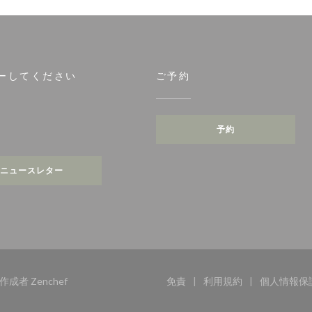
ーしてください
ご予約
ます))
予約
tagram ((新しいウィンドウで開きます))
ニュースレター
((新しいウィンドウで開きます))
トの作成者
Zenchef
免責
利用規約
個人情報保
((新しいウィンドウで開きます
((新しいウィンドウ