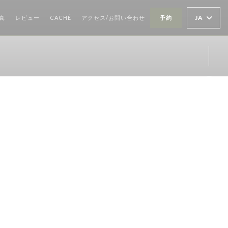
((新しいウィンドウで開きます))
JA
真
レビュー
CACHÉ
アクセス/お問い合わせ
予約
Ins