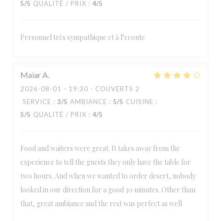
5
/5
QUALITÉ / PRIX
:
4
/5
Personnel très sympathique et à l’ecoute
Maiar
A
2026-08-01
- 19:30 - COUVERTS 2
SERVICE
:
3
/5
AMBIANCE
:
5
/5
CUISINE
:
5
/5
QUALITÉ / PRIX
:
4
/5
Food and waiters were great. It takes away from the
experience to tell the guests they only have the table for
two hours. And when we wanted to order desert, nobody
looked in our direction for a good 30 minutes. Other than
that, great ambiance and the rest was perfect as well