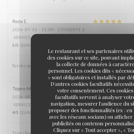
Reda
E
2026-07-31
- 21:00 - COUVERTS 2
SERVICE
:
5
/5
AMBIANCE
:
5
/5
CUISINE
:
5
/5
QUALITÉ / PRIX
:
4
/5
Le restaurant et ses partenaires utili
des cookies sur ce site, pouvant impl
la collecte de données à caractèr
Service au petits soins, cadre/décor exceptionnel.
personnel. Les cookies dits « nécessa
» sont obligatoires et installés par dé
D'autres cookies facultatifs nécessit
Tejero
M
votre consentement. Ces cookies
facultatifs servent à analyser votr
2026-08-01
- 19:30 - COUVERTS 2
navigation, mesurer l'audience du si
SERVICE
:
4
/5
AMBIANCE
:
5
/5
CUISINE
:
proposer des fonctionnalités (ex : en 
4
/5
QUALITÉ / PRIX
:
3
/5
avec les réseaux sociaux) ou afficher
publicités ou contenus personnalisé
Cliquez sur « Tout accepter », « To
Trop cher.