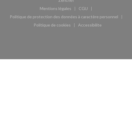
Zenchef
Mentions légales
CGU
((ouvre une nouvelle fenêtre))
((ouvre une nouvelle fen
Politique de protection des données à caractère personnel
((ouvre une nouvelle fenêtre))
Politique de cookies
Accessibilite
((ouvre une nouvelle fenêtre))
((ouvre une nouvelle fe