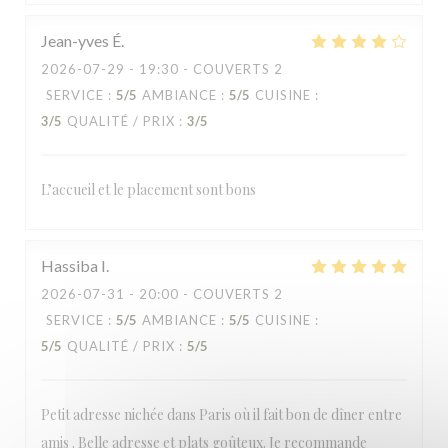
Jean-yves
É
2026-07-29
- 19:30 - COUVERTS 2
SERVICE
:
5
/5
AMBIANCE
:
5
/5
CUISINE
:
3
/5
QUALITÉ / PRIX
:
3
/5
L’accueil et le placement sont bons
Hassiba
I
2026-07-31
- 20:00 - COUVERTS 2
SERVICE
:
5
/5
AMBIANCE
:
5
/5
CUISINE
:
5
/5
QUALITÉ / PRIX
:
5
/5
Petit adresse nichée dans Paris où il fait bon de dîner entre
amis . Belle adresse et plats goûteux. Je recommande