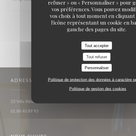
refuser » ou « Personnaliser » pour 
vos préférences. Vous pouvez modif
vos choix à tout moment en cliquant
1
2
3
l'icône représentant un cookie en ba
gauche des pages du site.
Tout accepter
Tout refuser
Personnaliser
Politique de protection des données à caractère p
ADRESSE
Politique de gestion des cookies
((ouvre une nouvelle fenêtre))
23 Villa Riberolle 75020 Paris
01 88 40 89 93