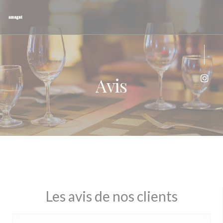
Personnalisation de vos choix en matière de cookies
Avis
Inst
Les avis de nos clients