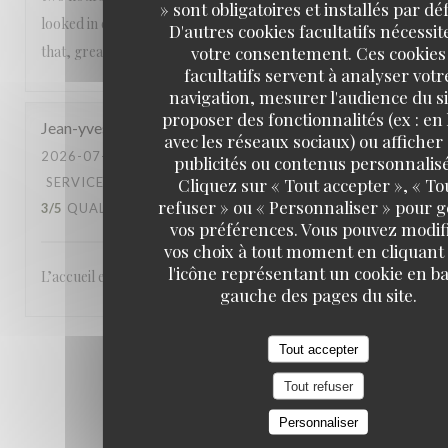
» sont obligatoires et installés par dé
looked in our direction for a good 30 minutes. Other than
D'autres cookies facultatifs nécessit
votre consentement. Ces cookies
that, great ambiance and the rest was perfect as well
facultatifs servent à analyser votr
navigation, mesurer l'audience du si
proposer des fonctionnalités (ex : en 
Jean-yves
É
avec les réseaux sociaux) ou afficher
2026-07-29
- 19:30 - COUVERTS 2
publicités ou contenus personnalisé
Cliquez sur « Tout accepter », « To
SERVICE
:
5
/5
AMBIANCE
:
5
/5
CUISINE
:
refuser » ou « Personnaliser » pour 
3
/5
QUALITÉ / PRIX
:
3
/5
vos préférences. Vous pouvez modif
vos choix à tout moment en cliquant
l'icône représentant un cookie en ba
L’accueil et le placement sont bons
gauche des pages du site.
Tout accepter
1
2
3
Tout refuser
Personnaliser