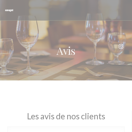
Personnalisation de vos choix en matière de cookies
Avis
Inst
Les avis de nos clients