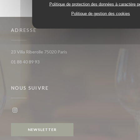
Politique de protection des données à caractère p
Politique de gestion des cookies
ADRESSE
((ouvre une nouvelle fenêtre))
23 Villa Riberolle 75020 Paris
01 88 40 89 93
NOUS SUIVRE
Instagram ((ouvre une nouvelle fenêtre))
NEWSLETTER