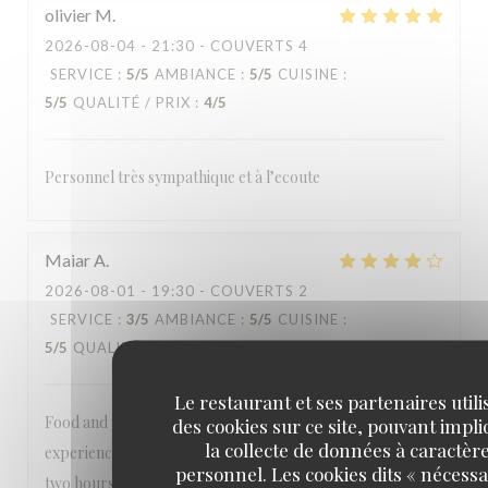
olivier
M
2026-08-04
- 21:30 - COUVERTS 4
SERVICE
:
5
/5
AMBIANCE
:
5
/5
CUISINE
:
5
/5
QUALITÉ / PRIX
:
4
/5
Personnel très sympathique et à l’ecoute
Maiar
A
2026-08-01
- 19:30 - COUVERTS 2
SERVICE
:
3
/5
AMBIANCE
:
5
/5
CUISINE
:
5
/5
QUALITÉ / PRIX
:
4
/5
Le restaurant et ses partenaires utili
Food and waiters were great. It takes away from the
des cookies sur ce site, pouvant impl
la collecte de données à caractèr
experience to tell the guests they only have the table for
personnel. Les cookies dits « nécessa
two hours. And when we wanted to order desert, nobody