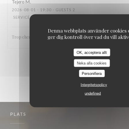
Tejero
M
2026-08-01
- 19:30 - GUESTS 2
SERVICE
:
4
/5
AMBIENCE
:
5
/5
MENU
:
4
/5
QUALITY_PRICE
Denna webbplats använder cookies 
ger dig kontroll över vad du vill akti
Trop cher.
OK, acceptera allt
1
2
3
Neka alla cookies
Personifiera
Integritetspolicy
undefined
PLATS