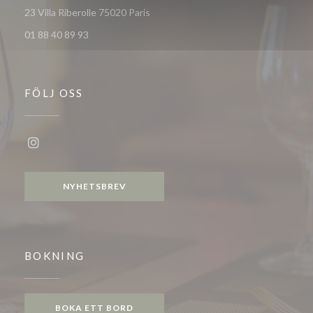
((öppnas i ett nytt fönster))
23 Villa Riberolle 75020 Paris
01 88 40 89 93
FÖLJ OSS
Instagram ((öppnas i ett nytt fönster))
NYHETSBREV
BOKNING
BOKA ETT BORD