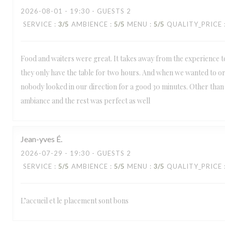
2026-08-01
- 19:30 - GUESTS 2
SERVICE
:
3
/5
AMBIENCE
:
5
/5
MENU
:
5
/5
QUALITY_PRICE
Food and waiters were great. It takes away from the experience to
they only have the table for two hours. And when we wanted to o
nobody looked in our direction for a good 30 minutes. Other than 
ambiance and the rest was perfect as well
Jean-yves
É
2026-07-29
- 19:30 - GUESTS 2
SERVICE
:
5
/5
AMBIENCE
:
5
/5
MENU
:
3
/5
QUALITY_PRICE
L’accueil et le placement sont bons