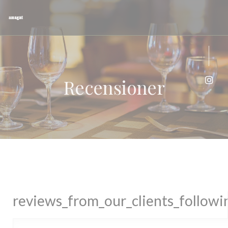
Cookie- hanteringspanel
Recensioner
Insta
reviews_from_our_clients_follow