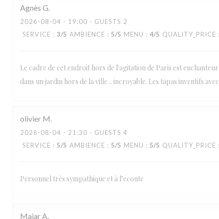
Agnès
G
2026-08-04
- 19:00 - GUESTS 2
SERVICE
:
3
/5
AMBIENCE
:
5
/5
MENU
:
4
/5
QUALITY_PRICE
Le cadre de cet endroit hors de l'agitation de Paris est enchanteur
dans un jardin hors de la ville .. incroyable. Les tapas inventifs av
olivier
M
2026-08-04
- 21:30 - GUESTS 4
SERVICE
:
5
/5
AMBIENCE
:
5
/5
MENU
:
5
/5
QUALITY_PRICE
Personnel très sympathique et à l’ecoute
Maiar
A