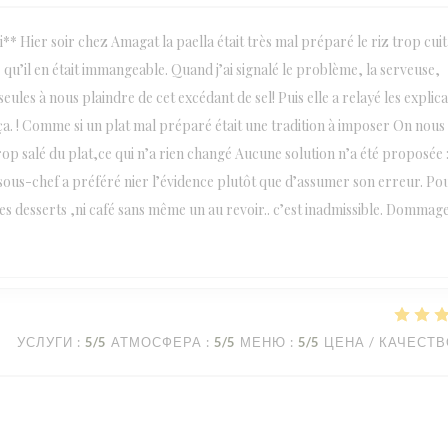
 Hier soir chez Amagat la paella était très mal préparé le riz trop cuit 
qu’il en était immangeable. Quand j’ai signalé le problème, la serveuse,
eules à nous plaindre de cet excédant de sel! Puis elle a relayé les explic
. ! Comme si un plat mal préparé était une tradition à imposer On nous
p salé du plat,ce qui n’a rien changé Aucune solution n’a été proposée :
us-chef a préféré nier l’évidence plutôt que d’assumer son erreur. Pou
des desserts ,ni café sans même un au revoir.. c’est inadmissible. Dommag
УСЛУГИ
:
5
/5
АТМОСФЕРА
:
5
/5
МЕНЮ
:
5
/5
ЦЕНА / КАЧЕСТ