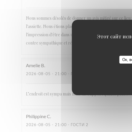
Nous sommes désolés de donner un avis mitigé sur ce lieu r
l'assiette. Nous étions placés derriere les hauts parleurs
l'impression d'être dans une discothèque. En bref des donn
Этот сайт исп
contre sympathique et réactif
Ок, в
Amelie
B
2026-08-05
- 21:00 - ГОСТИ 2
L’endroit est sympa mais mauvais rapport qualité prix…
Philippine
C
2026-08-05
- 21:00 - ГОСТИ 2