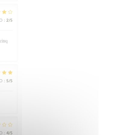
ВО
:
2
/5
 cinq
ВО
:
5
/5
ВО
:
4
/5