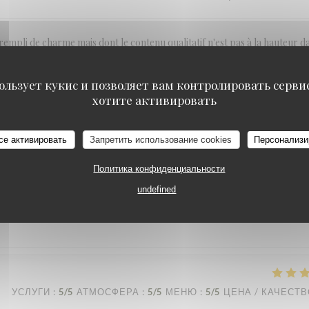
empli de charme mais dont le contenu qualitatif n'est pas à la hauteur d
 de la sono et malgré nos demandes, le son est demeuré très élevé nous d
ées contradictoires entre le lieu charmant et l'ambiance. Le service est 
ользует кукис и позволяет вам контролировать серв
хотите активировать
се активировать
Запретить использование cookies
Персонализи
Политика конфиденциальности
УСЛУГИ
:
4
/5
АТМОСФЕРА
:
4
/5
МЕНЮ
:
2
/5
ЦЕНА / КАЧЕСТ
undefined
УСЛУГИ
:
5
/5
АТМОСФЕРА
:
5
/5
МЕНЮ
:
5
/5
ЦЕНА / КАЧЕСТ