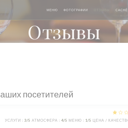
МЕНЮ
ФОТОГРАФИИ
ОТЗЫВЫ
CACHÉ
Отзывы
наших посетителей
УСЛУГИ
:
3
/5
АТМОСФЕРА
:
4
/5
МЕНЮ
:
1
/5
ЦЕНА / КАЧЕСТ