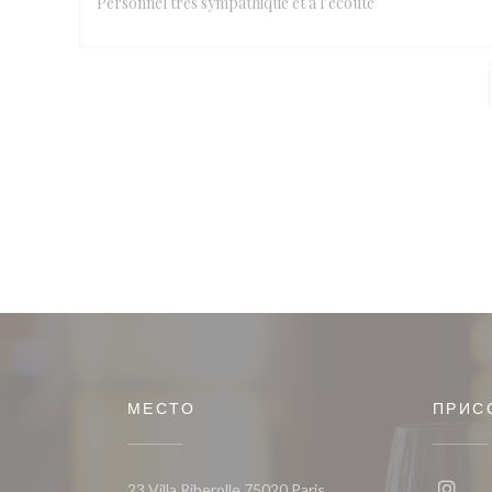
Personnel très sympathique et à l’ecoute
МЕСТО
ПРИС
((открывается в новом о
23 Villa Riberolle 75020 Paris