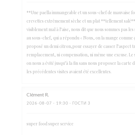
**Une paella immangeable et un sous-chef de mauvaise foi**
crevettes extrêmement sèche et un plat **tellement salé** 
visiblement mal à l’aise, nous dit que nous sommes pas les s
au sous-chef, qui a répondu « Nous, on la mange comme ça
proposé un demi citron,pour essayer de casser l’aspect tro
remplacement, ni compensation, ni même une excuse. Le so
on nous a évité jusqu’à la fin sans nous proposer la carte 
les précédentes visites avaient été excellentes.
Clément
R
2026-08-07
- 19:30 - ГОСТИ 3
super food super service