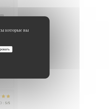
ans
onnant
par
исы которые вы
ровать
ВО
:
1
/5
ВО
:
5
/5