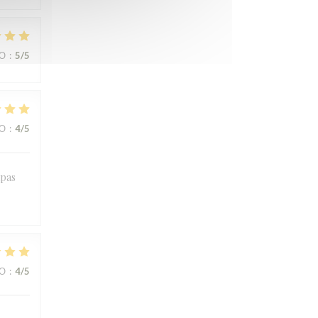
ВО
:
5
/5
ВО
:
4
/5
apas
ВО
:
4
/5