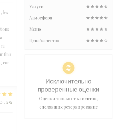
Услуги
, les
Атмосфера
ations
Меню
 a
Цена/качество
 ni
r finir
e, car
Исключительно
проверенные оценки
Оценки только от клиентов,
ВО
:
5
/5
сделавших резервирование