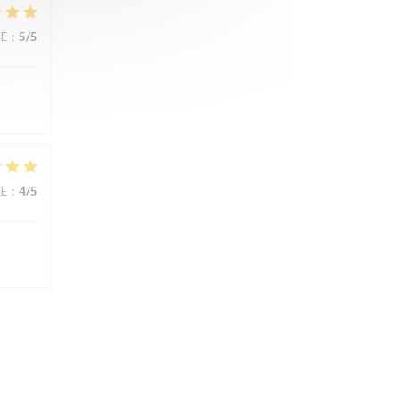
CE
:
5
/5
CE
:
4
/5