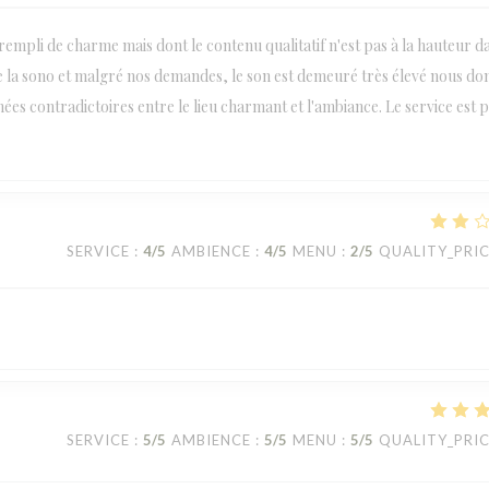
empli de charme mais dont le contenu qualitatif n'est pas à la hauteur d
 de la sono et malgré nos demandes, le son est demeuré très élevé nous d
ées contradictoires entre le lieu charmant et l'ambiance. Le service est 
SERVICE
:
4
/5
AMBIENCE
:
4
/5
MENU
:
2
/5
QUALITY_PRI
SERVICE
:
5
/5
AMBIENCE
:
5
/5
MENU
:
5
/5
QUALITY_PRI