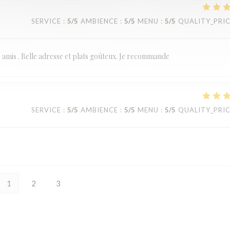
SERVICE
:
5
/5
AMBIENCE
:
5
/5
MENU
:
5
/5
QUALITY_PRI
re amis . Belle adresse et plats goûteux. Je recommande
SERVICE
:
5
/5
AMBIENCE
:
5
/5
MENU
:
5
/5
QUALITY_PRI
1
2
3