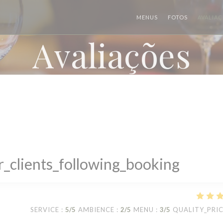
MENUS
FOTOS
AVALIA
Avaliações
_clients_following_booking
SERVICE
:
5
/5
AMBIENCE
:
2
/5
MENU
:
3
/5
QUALITY_PRI