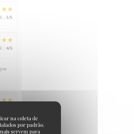
CE
:
5
/5
CE
:
4
/5
apas
CE
:
4
/5
icar na coleta de
talados por padrão.
onais servem para