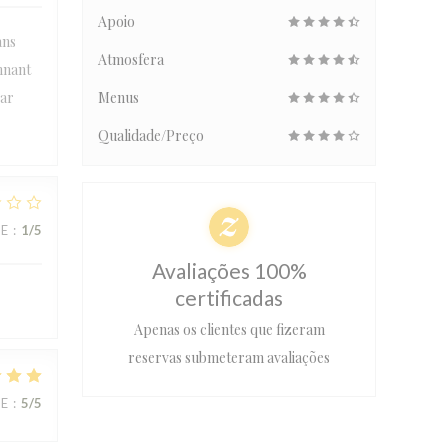
Apoio
ans
Atmosfera
onnant
par
Menus
Qualidade/Preço
CE
:
1
/5
Avaliações 100%
certificadas
Apenas os clientes que fizeram
reservas submeteram avaliações
CE
:
5
/5