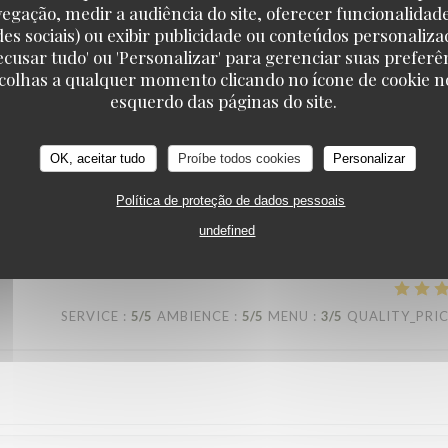
vegação, medir a audiência do site, oferecer funcionalidad
des sociais) ou exibir publicidade ou conteúdos personaliza
'Recusar tudo' ou 'Personalizar' para gerenciar suas preferê
scolhas a qualquer momento clicando no ícone de cookie no
SERVICE
:
3
/5
AMBIENCE
:
5
/5
MENU
:
5
/5
QUALITY_PRI
esquerdo das páginas do site.
ience to tell the guests they only have the table for two hours. And whe
OK, aceitar tudo
Proíbe todos cookies
Personalizar
r a good 30 minutes. Other than that, great ambiance and the rest was p
Política de proteção de dados pessoais
undefined
SERVICE
:
5
/5
AMBIENCE
:
5
/5
MENU
:
3
/5
QUALITY_PRI