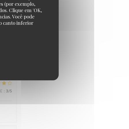
es (por exemplo,
dos. Clique em 'OK,
ncias. Você pode
 canto inferior
CE
:
4
/5
n we
erfect
CE
:
3
/5