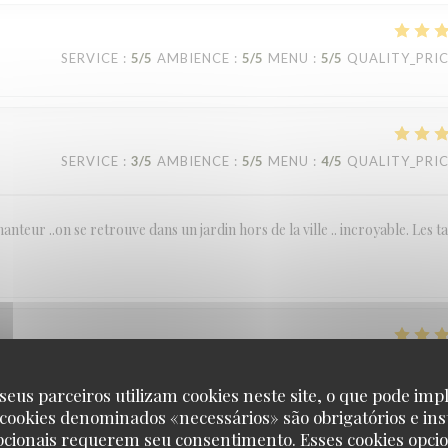
SERVICE
:
5
/5
AMBIENCE
:
5
/5
MENU
:
5
/5
QUALITY_PRI
SERVICE
:
3
/5
AMBIENCE
:
5
/5
MENU
:
4
/5
QUALITY_PRI
anteur ..on se retrouve dans un jardin hors de la ville .. incroyable. Les t
SERVICE
:
5
/5
AMBIENCE
:
5
/5
MENU
:
5
/5
QUALITY_PRI
seus parceiros utilizam cookies neste site, o que pode impl
 cookies denominados «necessários» são obrigatórios e ins
pcionais requerem seu consentimento. Esses cookies opci