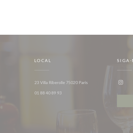
LOCAL
SIGA
((abre numa nova janela))
23 Villa Riberolle 75020 Paris
Insta
01 88 40 89 93