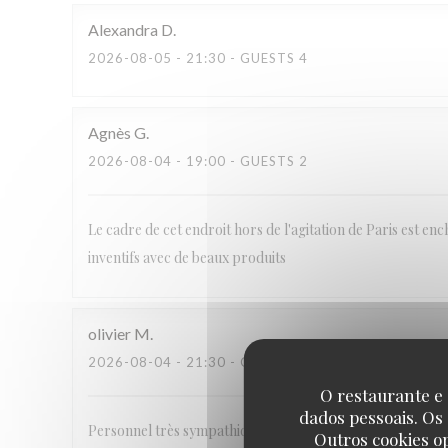
Alexandra
D
2026-08-05
- 21:30 - GUESTS 4
Agnès
G
2026-08-04
- 19:00 - GUESTS 2
Le cadre de cet endroit hors de l'agitation de Paris est ench
inventifs avec de beaux produits
olivier
M
2026-08-04
- 21:30 - GUESTS 4
O restaurante e 
dados pessoais. Os
Personnel très sympathique et à l’ecoute
Outros cookies o