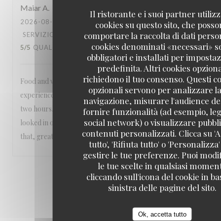
Maiar
A
Il ristorante e i suoi partner utiliz
2026-08-01
- 19:30 - OSPITI 2
cookies su questo sito, che poss
comportare la raccolta di dati person
SERVIZIO
:
3
/5
ATMOSFERA
:
5
/5
CUCINA
:
cookies denominati «necessari» s
5
/5
QUALITÀ / PREZZO
:
4
/5
obbligatori e installati per imposta
predefinita. Altri cookies opziona
richiedono il tuo consenso. Questi c
Food and waiters were great. It takes away from the
opzionali servono per analizzare la
experience to tell the guests they only have the table for
navigazione, misurare l'audience del
two hours. And when we wanted to order desert, nobody
fornire funzionalità (ad esempio, leg
social network) o visualizzare pubbli
looked in our direction for a good 30 minutes. Other than
contenuti personalizzati. Clicca su 'A
that, great ambiance and the rest was perfect as well
tutto', 'Rifiuta tutto' o 'Personalizza
gestire le tue preferenze. Puoi modi
le tue scelte in qualsiasi momen
1
2
3
cliccando sull'icona del cookie in ba
sinistra delle pagine del sito.
Ok, accetta tutto