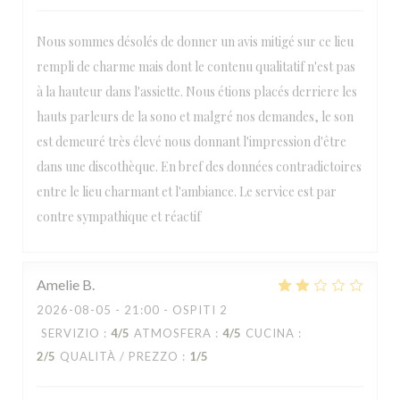
Nous sommes désolés de donner un avis mitigé sur ce lieu
rempli de charme mais dont le contenu qualitatif n'est pas
à la hauteur dans l'assiette. Nous étions placés derriere les
hauts parleurs de la sono et malgré nos demandes, le son
est demeuré très élevé nous donnant l'impression d'être
dans une discothèque. En bref des données contradictoires
entre le lieu charmant et l'ambiance. Le service est par
contre sympathique et réactif
Amelie
B
2026-08-05
- 21:00 - OSPITI 2
SERVIZIO
:
4
/5
ATMOSFERA
:
4
/5
CUCINA
:
2
/5
QUALITÀ / PREZZO
:
1
/5