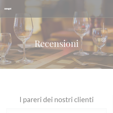
Personalizzazione delle tue scelte sui cookie
Recensioni
Inst
I pareri dei nostri clienti