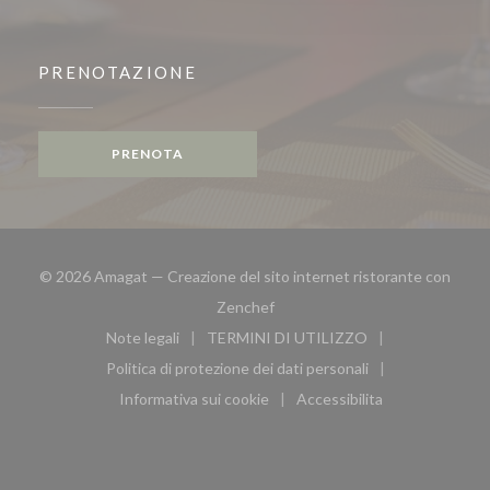
PRENOTAZIONE
PRENOTA
© 2026 Amagat — Creazione del sito internet ristorante con
((apre una nuova finestra))
Zenchef
Note legali
TERMINI DI UTILIZZO
((apre una nuova finestra))
((apre una nuova finestra))
Politica di protezione dei dati personali
((apre una nuova finestra))
Informativa sui cookie
Accessibilita
((apre una nuova finestra))
((apre una nuova finest