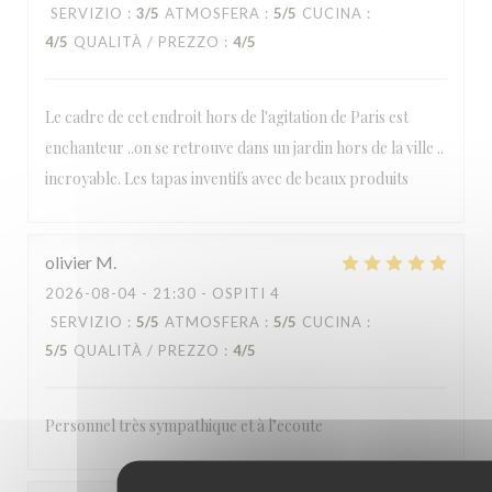
SERVIZIO
:
3
/5
ATMOSFERA
:
5
/5
CUCINA
:
4
/5
QUALITÀ / PREZZO
:
4
/5
Le cadre de cet endroit hors de l'agitation de Paris est
enchanteur ..on se retrouve dans un jardin hors de la ville ..
incroyable. Les tapas inventifs avec de beaux produits
olivier
M
2026-08-04
- 21:30 - OSPITI 4
SERVIZIO
:
5
/5
ATMOSFERA
:
5
/5
CUCINA
:
5
/5
QUALITÀ / PREZZO
:
4
/5
Personnel très sympathique et à l’ecoute