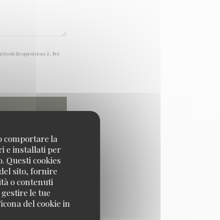
gistrodelleopposizioni.it
. Per
no comportare la
 e installati per
o. Questi cookies
el sito, fornire
ità o contenuti
 gestire le tue
icona del cookie in