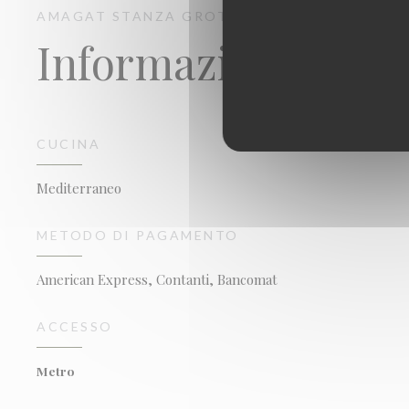
AMAGAT
STANZA GROTTA
PARIS
Informazioni prat
CUCINA
Mediterraneo
METODO DI PAGAMENTO
American Express, Contanti, Bancomat
ACCESSO
Metro