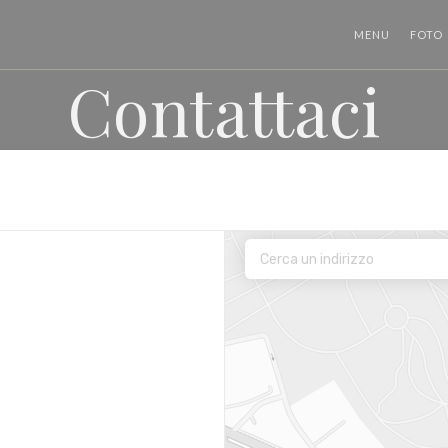
MENU
FOTO
Contattaci
ra))