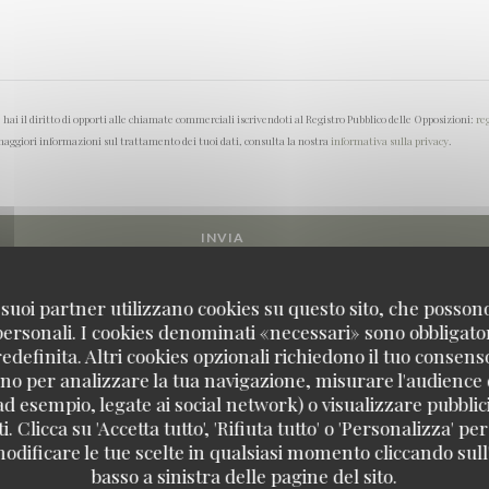
ai il diritto di opporti alle chiamate commerciali iscrivendoti al Registro Pubblico delle Opposizioni:
re
aggiori informazioni sul trattamento dei tuoi dati, consulta la nostra
informativa sulla privacy
.
 i suoi partner utilizzano cookies su questo sito, che posso
 personali. I cookies denominati «necessari» sono obbligatori
definita. Altri cookies opzionali richiedono il tuo consens
no per analizzare la tua navigazione, misurare l'audience d
ad esempio, legate ai social network) o visualizzare pubblic
. Clicca su 'Accetta tutto', 'Rifiuta tutto' o 'Personalizza' per
odificare le tue scelte in qualsiasi momento cliccando sull'
basso a sinistra delle pagine del sito.