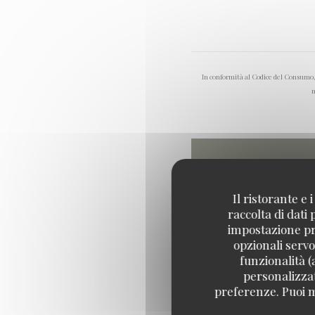
In conformità al Codice del Consumo, h
m
Il ristorante e
raccolta di dati
impostazione pre
opzionali servo
funzionalità (
personalizzati
preferenze. Puoi m