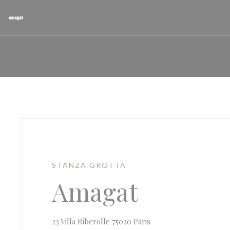
Personalizzazione delle tue scelte sui cookie
STANZA GROTTA
Amagat
((apre una nuova finest
23 Villa Riberolle 75020 Paris