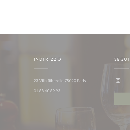
INDIRIZZO
SEGUI
((apre una nuova finestra
23 Villa Riberolle 75020 Paris
Insta
01 88 40 89 93