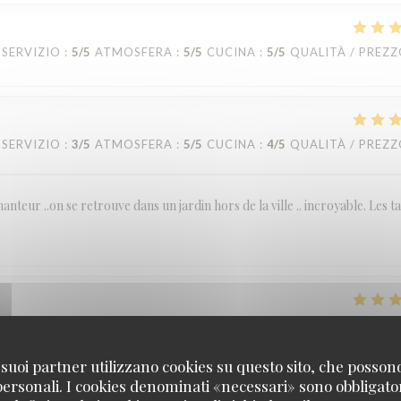
SERVIZIO
:
5
/5
ATMOSFERA
:
5
/5
CUCINA
:
5
/5
QUALITÀ / PREZ
SERVIZIO
:
3
/5
ATMOSFERA
:
5
/5
CUCINA
:
4
/5
QUALITÀ / PREZ
anteur ..on se retrouve dans un jardin hors de la ville .. incroyable. Les t
SERVIZIO
:
5
/5
ATMOSFERA
:
5
/5
CUCINA
:
5
/5
QUALITÀ / PREZ
 i suoi partner utilizzano cookies su questo sito, che posso
 personali. I cookies denominati «necessari» sono obbligatori