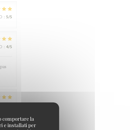
ZO
:
5
/5
ZO
:
4
/5
apas
ZO
:
4
/5
no comportare la
 e installati per