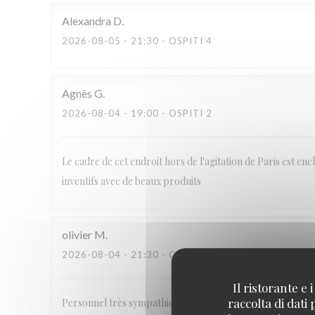
Alexandra
D
2026-08-05
- 21:30 - OSPITI 4
Agnès
G
2026-08-04
- 19:00 - OSPITI 2
Le cadre de cet endroit hors de l'agitation de Paris est ench
inventifs avec de beaux produits
olivier
M
2026-08-04
- 21:30 - OSPITI 4
Il ristorante e
raccolta di dati
Personnel très sympathique et à l’ecoute