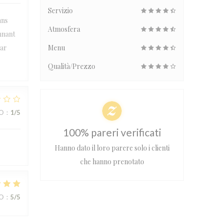
Servizio
ans
Atmosfera
onnant
par
Menu
Qualità/Prezzo
ZO
:
1
/5
100% pareri verificati
Hanno dato il loro parere solo i clienti
che hanno prenotato
ZO
:
5
/5