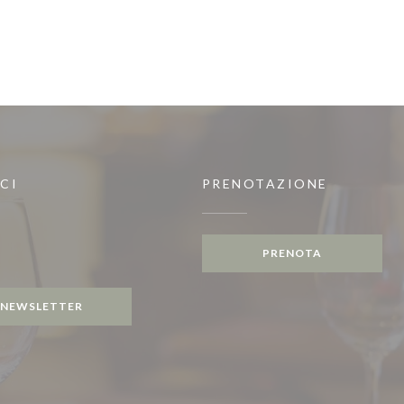
CI
PRENOTAZIONE
))
PRENOTA
gram ((apre una nuova finestra))
NEWSLETTER