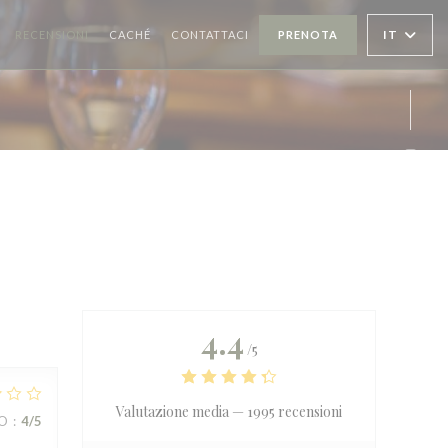
((APRE UNA NUOVA FINESTRA))
IT
RECENSIONI
CACHÉ
CONTATTACI
PRENOTA
Inst
4.4
/5
Valutazione media —
1995 recensioni
ZO
:
4
/5