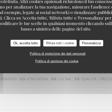
definita. Altri cookies opzionali richiedono il tuo consens
no per analizzare la tua navigazione, misurare l'audience d
ad esempio, legate ai social network) o visualizzare pubblic
. Clicca su 'Accetta tutto', 'Rifiuta tutto' o 'Personalizza' per
SERVIZIO
:
3
/5
ATMOSFERA
:
5
/5
CUCINA
:
5
/5
QUALITÀ / PREZ
odificare le tue scelte in qualsiasi momento cliccando sull'
basso a sinistra delle pagine del sito.
ience to tell the guests they only have the table for two hours. And whe
Ok, accetta tutto
Rifiuta tutti i cookie
Personalizza
r a good 30 minutes. Other than that, great ambiance and the rest was p
Politica di protezione dei dati personali
Politica di gestione dei cookie
SERVIZIO
:
5
/5
ATMOSFERA
:
5
/5
CUCINA
:
3
/5
QUALITÀ / PREZ