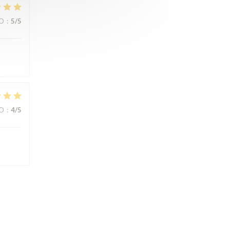
ZO
:
5
/5
ZO
:
4
/5