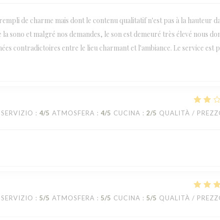
empli de charme mais dont le contenu qualitatif n'est pas à la hauteur d
 de la sono et malgré nos demandes, le son est demeuré très élevé nous d
ées contradictoires entre le lieu charmant et l'ambiance. Le service est 
SERVIZIO
:
4
/5
ATMOSFERA
:
4
/5
CUCINA
:
2
/5
QUALITÀ / PREZ
SERVIZIO
:
5
/5
ATMOSFERA
:
5
/5
CUCINA
:
5
/5
QUALITÀ / PREZ