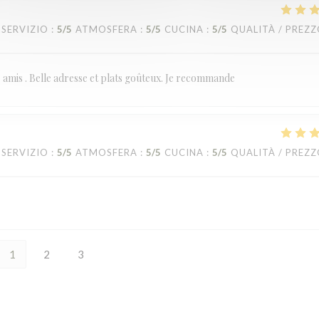
SERVIZIO
:
5
/5
ATMOSFERA
:
5
/5
CUCINA
:
5
/5
QUALITÀ / PREZ
re amis . Belle adresse et plats goûteux. Je recommande
SERVIZIO
:
5
/5
ATMOSFERA
:
5
/5
CUCINA
:
5
/5
QUALITÀ / PREZ
1
2
3