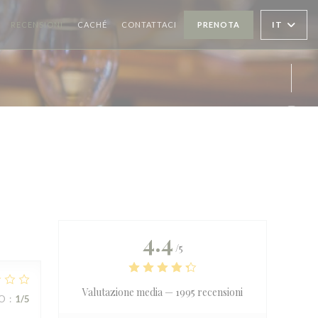
((APRE UNA NUOVA FINESTRA))
IT
RECENSIONI
CACHÉ
CONTATTACI
PRENOTA
Inst
4.4
/5
Valutazione media —
1995 recensioni
ZO
:
1
/5