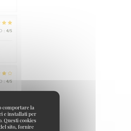
ZO
:
4
/5
ZO
:
4
/5
n we
no comportare la
erfect
 e installati per
o. Questi cookies
el sito, fornire