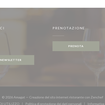
CI
PRENOTAZIONE
))
PRENOTA
gram ((apre una nuova finestra))
NEWSLETTER
(
© 2026 Amagat — Creazione del sito internet ristorante con
Zenchef
DI UTILIZZO
Politica di protezione dei dati personali
Informativa 