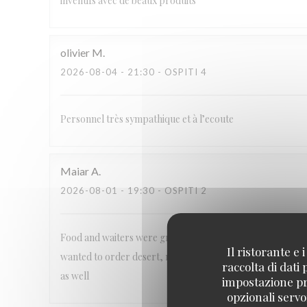
inventifs avec de beaux produits
olivier
M
2026-08-04
- 21:30 - OSPITI 4
Personnel très sympathique et à l’ecoute
Maiar
A
2026-08-01
- 19:30 - OSPITI 2
Food and waiters were great. It takes away from the exper
Il ristorante e
wanted to order desert, nobody looked in our direction fo
raccolta di dati
as well
impostazione pre
opzionali servo