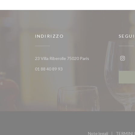
INDIRIZZO
SEGUI
((apre una nuova finestra
23 Villa Riberolle 75020 Paris
Insta
01 88 40 89 93
Note legali
TERMINI 