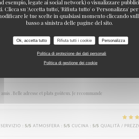
ad esempio, legate ai social network) o visualizzare pubblic
. Clicca su 'Accetta tutto', 'Rifiuta tutto' o 'Personalizza' per
odificare le tue scelte in qualsiasi momento cliccando sull'
SERVIZIO
:
5
/5
ATMOSFERA
:
5
/5
CUCINA
:
3
/5
QUALITÀ / PREZ
basso a sinistra delle pagine del sito.
Ok, accetta tutto
Rifiuta tutti i cookie
Personalizza
Politica di protezione dei dati personali
Politica di gestione dei cookie
SERVIZIO
:
5
/5
ATMOSFERA
:
5
/5
CUCINA
:
5
/5
QUALITÀ / PREZ
re amis . Belle adresse et plats goûteux. Je recommande
SERVIZIO
:
5
/5
ATMOSFERA
:
5
/5
CUCINA
:
5
/5
QUALITÀ / PREZ