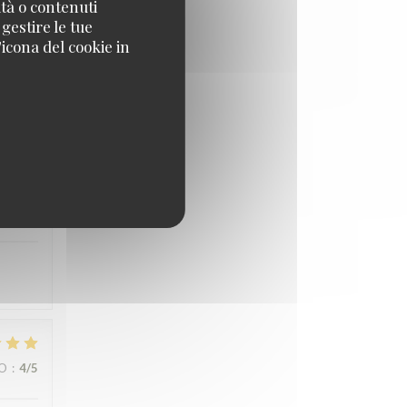
ità o contenuti
 gestire le tue
icona del cookie in
ZO
:
3
/5
ZO
:
5
/5
ZO
:
4
/5