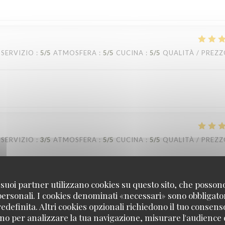
SERVIZIO
:
5
/5
ATMOSFERA
:
5
/5
CUCINA
:
5
/5
QUALITÀ / PREZ
SERVIZIO
:
3
/5
ATMOSFERA
:
5
/5
CUCINA
:
5
/5
QUALITÀ / PREZ
ience to tell the guests they only have the table for two hours. And whe
 i suoi partner utilizzano cookies su questo sito, che posso
r a good 30 minutes. Other than that, great ambiance and the rest was p
 personali. I cookies denominati «necessari» sono obbligatori
definita. Altri cookies opzionali richiedono il tuo consens
no per analizzare la tua navigazione, misurare l'audience d