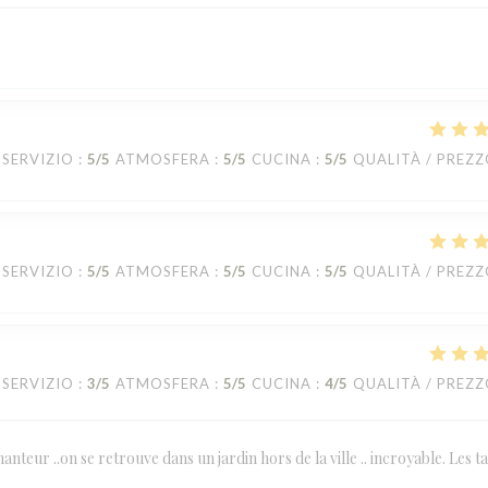
SERVIZIO
:
5
/5
ATMOSFERA
:
5
/5
CUCINA
:
5
/5
QUALITÀ / PREZ
SERVIZIO
:
5
/5
ATMOSFERA
:
5
/5
CUCINA
:
5
/5
QUALITÀ / PREZ
SERVIZIO
:
3
/5
ATMOSFERA
:
5
/5
CUCINA
:
4
/5
QUALITÀ / PREZ
anteur ..on se retrouve dans un jardin hors de la ville .. incroyable. Les t