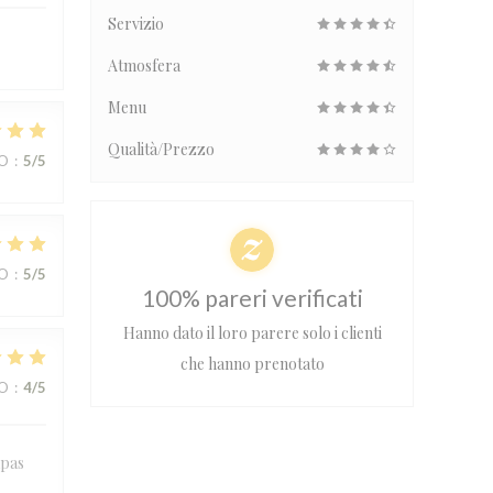
Servizio
Atmosfera
Menu
Qualità/Prezzo
ZO
:
5
/5
ZO
:
5
/5
100% pareri verificati
Hanno dato il loro parere solo i clienti
che hanno prenotato
ZO
:
4
/5
apas