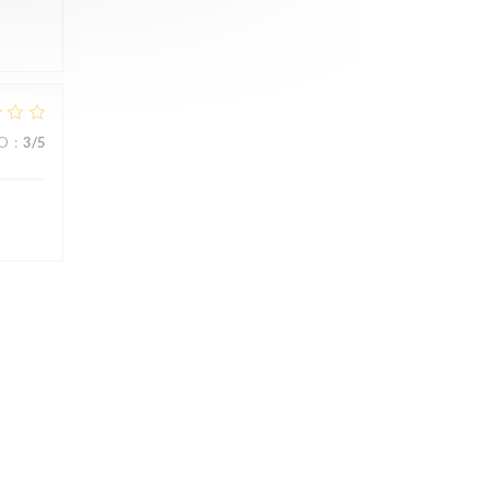
ZO
:
3
/5