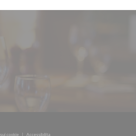
(apre una nuova finestra))
sui cookie
Accessibilita