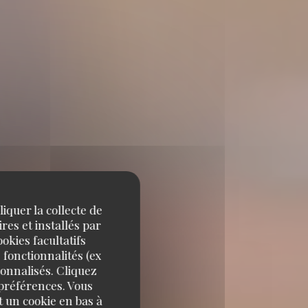
iquer la collecte de
res et installés par
okies facultatifs
 fonctionnalités (ex
sonnalisés. Cliquez
 préférences. Vous
 un cookie en bas à