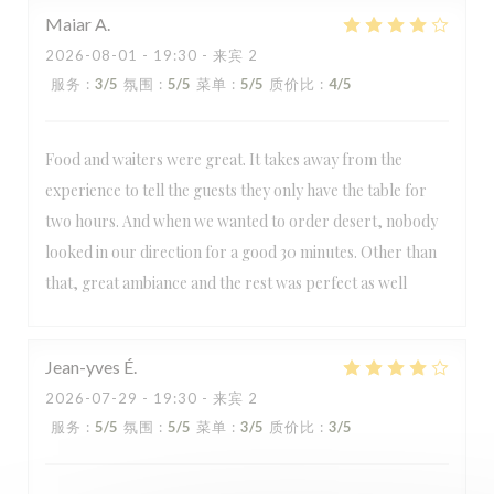
Maiar
A
2026-08-01
- 19:30 - 来宾 2
服务
:
3
/5
氛围
:
5
/5
菜单
:
5
/5
质价比
:
4
/5
Food and waiters were great. It takes away from the
experience to tell the guests they only have the table for
two hours. And when we wanted to order desert, nobody
looked in our direction for a good 30 minutes. Other than
that, great ambiance and the rest was perfect as well
Jean-yves
É
2026-07-29
- 19:30 - 来宾 2
服务
:
5
/5
氛围
:
5
/5
菜单
:
3
/5
质价比
:
3
/5