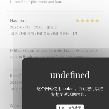
L’accueil et le placement sont bons
Hassiba
I
2026-07-31
- 20:00 - 来宾 2
服务
:
5
/5
氛围
:
5
/5
菜单
:
5
/5
质价比
:
5
/5
Petit adresse nichée dans Paris où il fait bon de dîner entre
amis . Belle adresse et plats goûteux. Je recommande
Reda
E
2026-07-31
- 21:00 - 来宾 2
这个网站使用cookie， 并让您可以控
服务
:
5
/5
氛围
:
5
/5
菜单
:
5
/5
质价比
:
4
/5
制想要激活的内容。
Service au petits soins, cadre/décor exceptionnel.
好的，全部接受