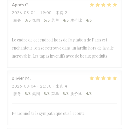
Agnès
G
2026-08-04
- 19:00 - 来宾 2
服务
:
3
/5
氛围
:
5
/5
菜单
:
4
/5
质价比
:
4
/5
Le cadre de cet endroit hors de l'agitation de Paris est
enchanteur ..on se retrouve dans un jardin hors de la ville ..
incroyable. Les tapas inventifs avec de beaux produits
olivier
M
2026-08-04
- 21:30 - 来宾 4
服务
:
5
/5
氛围
:
5
/5
菜单
:
5
/5
质价比
:
4
/5
Personnel très sympathique et à l’ecoute