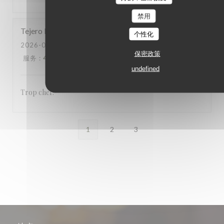
禁用
Tejero
M
个性化
2026-08-01
- 19:30 - 来宾 2
保密政策
服务
:
4
/5
氛围
:
5
/5
菜单
:
4
/5
质价比
:
3
/5
undefined
Trop cher.
1
2
3