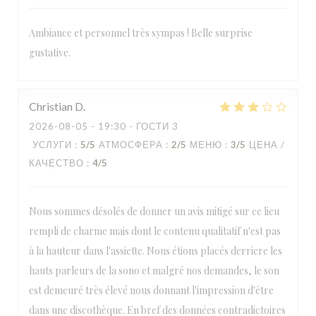
Ambiance et personnel très sympas ! Belle surprise
gustative.
Christian
D
2026-08-05
- 19:30 - ГОСТИ 3
УСЛУГИ
:
5
/5
АТМОСФЕРА
:
2
/5
МЕНЮ
:
3
/5
ЦЕНА /
КАЧЕСТВО
:
4
/5
Nous sommes désolés de donner un avis mitigé sur ce lieu
rempli de charme mais dont le contenu qualitatif n'est pas
à la hauteur dans l'assiette. Nous étions placés derriere les
hauts parleurs de la sono et malgré nos demandes, le son
est demeuré très élevé nous donnant l'impression d'être
dans une discothèque. En bref des données contradictoires