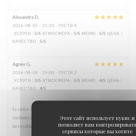
Alexandra
D
2026-08-05
- 21:30 - ГОСТИ 4
УСЛУГИ
:
5
/5
АТМОСФЕРА
:
5
/5
МЕНЮ
:
5
/5
ЦЕНА /
КАЧЕСТВО
:
5
/5
Agnès
G
2026-08-04
- 19:00 - ГОСТИ 2
УСЛУГИ
:
3
/5
АТМОСФЕРА
:
5
/5
МЕНЮ
:
4
/5
ЦЕНА /
КАЧЕСТВО
:
4
/5
Le cadre de cet endroit hors de l'agitation de Paris est
Этот сайт использует кукис и
enchanteur ..on se retrouve dans un jardin hors de la ville ..
позволяет вам контролироват
incroyable. Les tapas inventifs avec de beaux produits
сервисы которые вы хотите