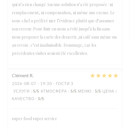
qui n’a rien changé Aucune solution n’a été proposée : ni
remplacement, ni compensation, ni même une excuse. Le
sous-chef a préféré nier l’évidence plutôt que d’assumer
son erreur. Pour finir on nous a évité jusqu’à la fin sans
nous proposer la carte des desserts ,ni café sans même un
au revoir.. c’est inadmissible. Dommage, car les
précédentes visites avaient été excellentes.
Clément
R
2026-08-07
- 19:30 - ГОСТИ 3
УСЛУГИ
:
5
/5
АТМОСФЕРА
:
5
/5
МЕНЮ
:
5
/5
ЦЕНА /
КАЧЕСТВО
:
5
/5
super food super service