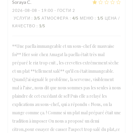
Soraya
C
2026-08-08
- 19:00 - ГОСТИ 2
УСЛУГИ
:
3
/5
АТМОСФЕРА
:
4
/5
МЕНЮ
:
1
/5
ЦЕНА /
КАЧЕСТВО
:
1
/5
**Une paella immangeable et un sous-chef de mauvaise
foi** Hier soir chez Amagat la paella était très mal
préparé le riz trop cuit , les crevettes extrêmement sèche
et un plat **tellement salé** qu’il en était immangeable.
Quand j’ai signalé le problème, la serveuse, visiblement
mal à l’aise, nous dit que nous sommes pas les seules à nous
plaindre de cet excédant de sel! Puis elle a relayé les
explications au sous-chef, qui a répondu « Nous, on la
mange comme ça. ! Comme si un plat mal préparé était une
tradition à imposer On nous a proposé un demi
citron,pour essayer de casser l’aspect trop salé du plat,ce