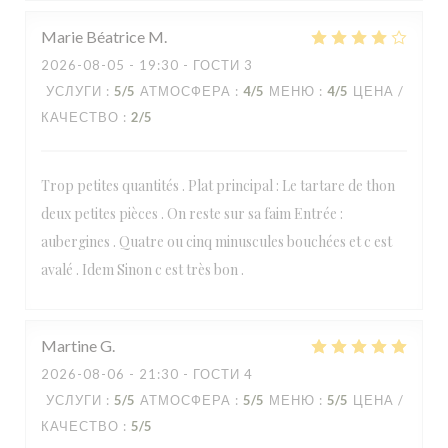
Marie Béatrice
M
2026-08-05
- 19:30 - ГОСТИ 3
УСЛУГИ
:
5
/5
АТМОСФЕРА
:
4
/5
МЕНЮ
:
4
/5
ЦЕНА /
КАЧЕСТВО
:
2
/5
Trop petites quantités . Plat principal : Le tartare de thon
deux petites pièces . On reste sur sa faim Entrée :
aubergines . Quatre ou cinq minuscules bouchées et c est
avalé . Idem Sinon c est très bon .
Martine
G
2026-08-06
- 21:30 - ГОСТИ 4
УСЛУГИ
:
5
/5
АТМОСФЕРА
:
5
/5
МЕНЮ
:
5
/5
ЦЕНА /
КАЧЕСТВО
:
5
/5