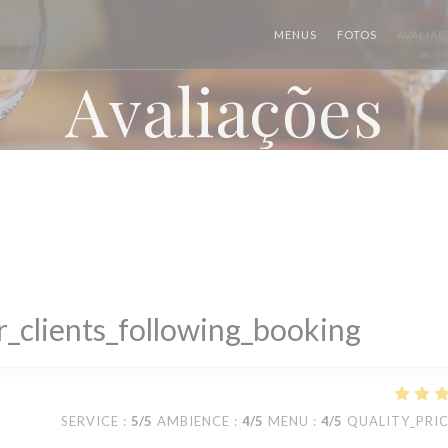
MENUS
FOTOS
AVALIA
Avaliações
_clients_following_booking
SERVICE
:
5
/5
AMBIENCE
:
4
/5
MENU
:
4
/5
QUALITY_PRI