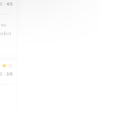
CE
:
4
/5
n we
erfect
CE
:
3
/5