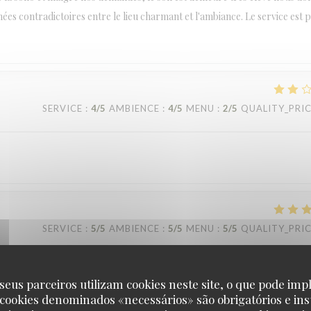
ées contradictoires entre le lieu charmant et l'ambiance. Le service est 
SERVICE
:
4
/5
AMBIENCE
:
4
/5
MENU
:
2
/5
QUALITY_PRI
SERVICE
:
5
/5
AMBIENCE
:
5
/5
MENU
:
5
/5
QUALITY_PRI
seus parceiros utilizam cookies neste site, o que pode impl
 cookies denominados «necessários» são obrigatórios e ins
SERVICE
:
5
/5
AMBIENCE
:
5
/5
MENU
:
5
/5
QUALITY_PRI