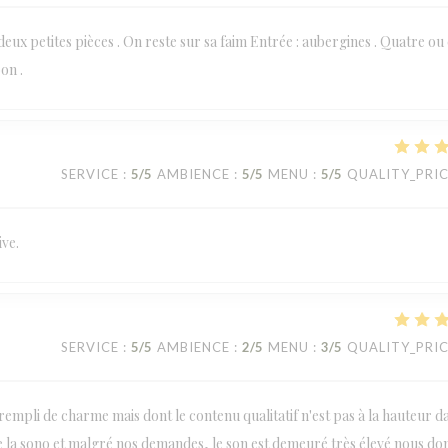
 deux petites pièces . On reste sur sa faim Entrée : aubergines . Quatre ou
on .
SERVICE
:
5
/5
AMBIENCE
:
5
/5
MENU
:
5
/5
QUALITY_PRI
ive.
SERVICE
:
5
/5
AMBIENCE
:
2
/5
MENU
:
3
/5
QUALITY_PRI
empli de charme mais dont le contenu qualitatif n'est pas à la hauteur d
 de la sono et malgré nos demandes, le son est demeuré très élevé nous d