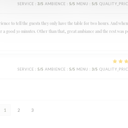
SERVICE
:
3
/5
AMBIENCE
:
5
/5
MENU
:
5
/5
QUALITY_PRI
ience to tell the guests they only have the table for two hours. And whe
r a good 30 minutes. Other than that, great ambiance and the rest was p
SERVICE
:
5
/5
AMBIENCE
:
5
/5
MENU
:
3
/5
QUALITY_PRI
1
2
3