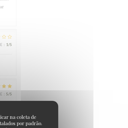
par
CE
:
1
/5
CE
:
5
/5
icar na coleta de
talados por padrão.
CE
:
5
/5