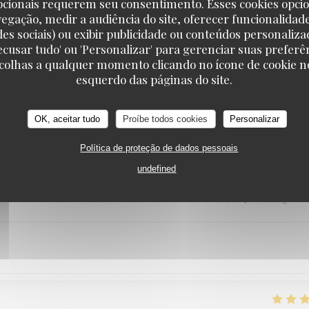
pcionais requerem seu consentimento. Esses cookies opci
vegação, medir a audiência do site, oferecer funcionalidad
des sociais) ou exibir publicidade ou conteúdos personaliza
'Recusar tudo' ou 'Personalizar' para gerenciar suas preferê
SERVICE
:
3
/5
AMBIENCE
:
5
/5
MENU
:
4
/5
QUALITY_PRI
scolhas a qualquer momento clicando no ícone de cookie no
esquerdo das páginas do site.
anteur ..on se retrouve dans un jardin hors de la ville .. incroyable. Les t
OK, aceitar tudo
Proíbe todos cookies
Personalizar
Política de proteção de dados pessoais
undefined
SERVICE
:
5
/5
AMBIENCE
:
5
/5
MENU
:
5
/5
QUALITY_PRI