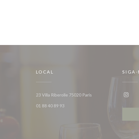
LOCAL
SIGA
((abre numa nova janela))
23 Villa Riberolle 75020 Paris
Insta
01 88 40 89 93