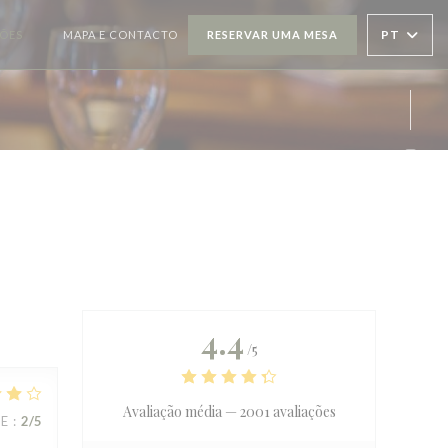
PT
ÇÕES
MAPA E CONTACTO
RESERVAR UMA MESA
((ABRE NUMA NOVA JANELA))
Inst
4.4
/5
Avaliação média —
2001 avaliações
CE
:
2
/5