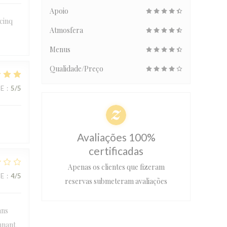
Apoio
 cinq
Atmosfera
Menus
Qualidade/Preço
CE
:
5
/5
Avaliações 100%
certificadas
Apenas os clientes que fizeram
CE
:
4
/5
reservas submeteram avaliações
ans
onnant