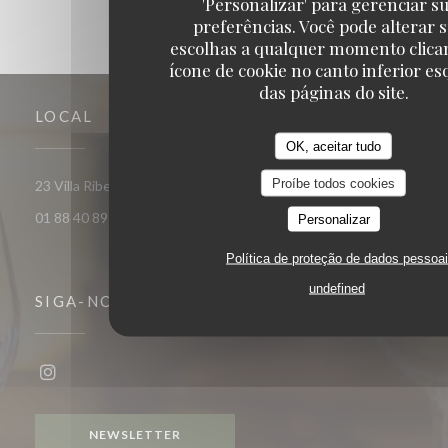
'Personalizar' para gerenciar s
preferências. Você pode alterar 
escolhas a qualquer momento clica
ícone de cookie no canto inferior e
das páginas do site.
LOCAL
OK, aceitar tudo
Proíbe todos cookies
((abre numa nova janela))
23 Villa Riberolle 75020 Paris
01 88 40 89 93
Personalizar
Política de proteção de dados pessoa
undefined
SIGA-NOS
Instagram ((abre numa nova janela))
NEWSLETTER