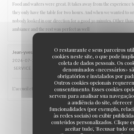
Food and waiters were great. It takes away from the experience to
they only have the table for two hours. And when we wanted to o
nobody looked in our direction for a good 30 minutes. Other than 
ambiance and the rest was perfect as well
O restaurante e seus parceiros uti
Jean-yves
É
cookies neste site, o que pode impli
2026-07-29
- 19:30 - GUESTS 2
coleta de dados pessoais. Os coo
SERVICE
:
5
/5
AMBIENCE
:
5
/5
MENU
:
3
/5
QUALITY_PRICE
denominados «necessários» s
obrigatórios e instalados por pad
Outros cookies opcionais requere
consentimento. Esses cookies opci
L’accueil et le placement sont bons
servem para analisar sua navegação
a audiência do site, oferecer
funcionalidades (por exemplo, relac
1
2
3
às redes sociais) ou exibir publicid
conteúdos personalizados. Clique e
aceitar tudo', 'Recusar tudo' o