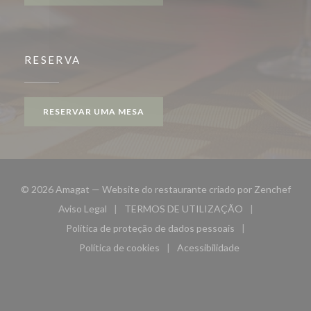
RESERVA
RESERVAR UMA MESA
((ab
© 2026 Amagat — Website do restaurante criado por
Zenchef
Aviso Legal
TERMOS DE UTILIZAÇÃO
((abre numa nova janela))
((abre numa nova janela))
Política de proteção de dados pessoais
((abre numa nova janela))
Política de cookies
Acessibilidade
((abre numa nova janela))
((abre numa nova janela)