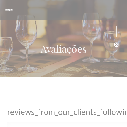
Painel de Gerenciamento de Cookies
Avaliações
Inst
reviews_from_our_clients_follow