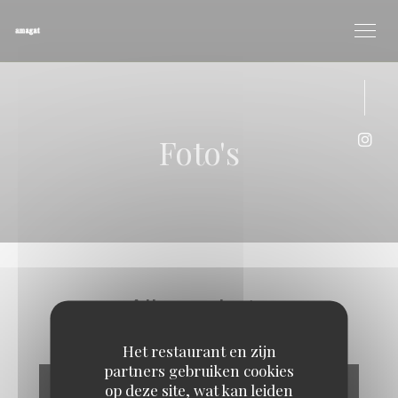
Cookies beheer paneel
Foto's
Inst
Album photo
Het restaurant en zijn
partners gebruiken cookies
op deze site, wat kan leiden