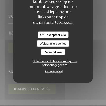
kunt uw keuzes op elk
moment wijzigen door op
het cookiepictogram
VOLG ONS
linksonder op de
sitepagina's te klikken.
OK, accepteer alle
Instagram ((opent in een nieuw venster))
Weiger alle cookies
NIEUWSBRIEF
Personaliseer
Beleid voor de bescherming van
persoonsgegevens
RESERVERING
Cookiebeleid
RESERVEER EEN TAFEL