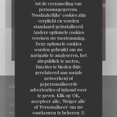
tot de verzameling van
persoonsgegevens.
'Noodzakelijke' cookies zijn
verplicht en worden
standaard geïnstalleerd.
Andere optionele cookies
vereisen uw toestemming.
Deze optionele cookies
worden gebruikt om uw
navigatie te analyseren, het
sitepubliek te meten,
functies te bieden (bijv.
gerelateerd aan sociale
netwerken) of
gepersonaliseerde
LOCATIE
advertenties of inhoud weer
te geven. Klik op 'OK,
accepteer alle', 'Weiger alle'
((opent in een nieuw venster))
23 Villa Riberolle 75020 Paris
of 'Personaliseer' om uw
voorkeuren te beheren. U
01 88 40 89 93