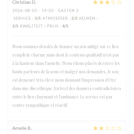
Christian
D
2026-08-05
- 19:30 - GASTEN 3
SERVICE
:
5
/5
ATMOSFEER
:
2
/5
KEUKEN
:
3
/5
KWALITEIT / PRIJS
:
4
/5
Nous sommes désolés de donner un avis mitigé sur ce lieu
rempli de charme mais dont le contenu qualitatif n'est pas
à la hauteur dans l'assiette. Nous étions placés derriere les
hauts parleurs de la sono et malgré nos demandes, le son
est demeuré très élevé nous donnant l'impression d'être
dans une discothèque. En bref des données contradictoires
entre le lieu charmant et l'ambiance. Le service est par
contre sympathique et réactif
Amelie
B