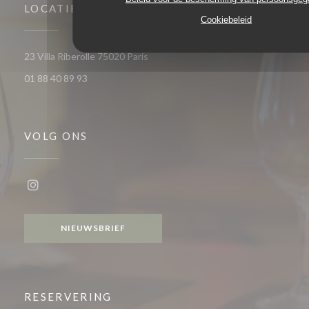
LOCATIE
Cookiebeleid
((opent in een nieuw venster))
23 Villa Riberolle 75020 Paris
01 88 40 89 93
VOLG ONS
Instagram ((opent in een nieuw venster))
NIEUWSBRIEF
RESERVERING