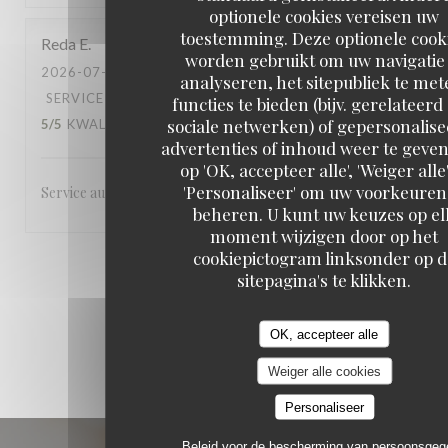
optionele cookies vereisen uw
toestemming. Deze optionele cook
Reda
E
worden gebruikt om uw navigatie 
2026-07-31
- 21:00 - GASTEN 2
analyseren, het sitepubliek te met
SERVICE
:
5
/5
ATMOSFEER
:
5
/5
KEUKEN
:
functies te bieden (bijv. gerelateerd
sociale netwerken) of gepersonalis
5
/5
KWALITEIT / PRIJS
:
4
/5
advertenties of inhoud weer te geven
op 'OK, accepteer alle', 'Weiger alle'
'Personaliseer' om uw voorkeuren
Service au petits soins, cadre/décor exceptionnel.
beheren. U kunt uw keuzes op el
moment wijzigen door op het
cookiepictogram linksonder op d
1
2
3
sitepagina's te klikken.
OK, accepteer alle
Weiger alle cookies
Personaliseer
Beleid voor de bescherming van persoonsge