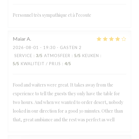
Personnel très sympathique et à l’ecoute
Maiar
A
2026-08-01
- 19:30 - GASTEN 2
SERVICE
:
3
/5
ATMOSFEER
:
5
/5
KEUKEN
:
5
/5
KWALITEIT / PRIJS
:
4
/5
Food and waiters were great. It takes away from the
experience to tell the guests they only have the table for
two hours. And when we wanted to order desert, nobody
looked in our direction for a good 30 minutes. Other than
that, great ambiance and the rest was perfect as well