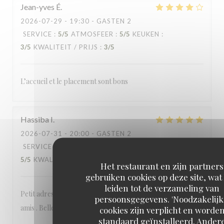
Jean-yves
É
2026-07-29
- 19:30 - GASTEN 2
SERVICE
:
5
/5
ATMOSFEER
:
5
/5
KEUKEN
:
3
/5
KWALITEIT / PRIJS
:
3
/5
L’accueil et le placement sont bons
Hassiba
I
2026-07-31
- 20:00 - GASTEN 2
SERVICE
:
5
/5
ATMOSFEER
:
5
/5
KEUKEN
:
5
/5
KWALITEIT / PRIJS
:
5
/5
Het restaurant en zijn partners
gebruiken cookies op deze site, wat
leiden tot de verzameling van
Petit adresse nichée dans Paris où il fait bon de dîner entre
persoonsgegevens. 'Noodzakelijk
amis . Belle adresse et plats goûteux. Je recommande
cookies zijn verplicht en worde
standaard geïnstalleerd. Ander