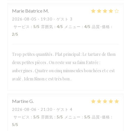
Marie Béatrice
M
2026-08-05
- 19:30 - ゲスト 3
サービス
:
5
/5
雰囲気
:
4
/5
メニュー
:
4
/5
品質-価格
:
2
/5
Trop petites quantités . Plat principal : Le tartare de thon
deux petites pièces . On reste sur sa faim Entrée :
aubergines . Quatre ou cinq minuscules bouchées et c est
avalé . Idem Sinon c est très bon .
Martine
G
2026-08-06
- 21:30 - ゲスト 4
サービス
:
5
/5
雰囲気
:
5
/5
メニュー
:
5
/5
品質-価格
:
5
/5