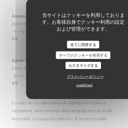
当サイトはクッキーを利用しておりま
Alexandra
D
す。お客様自身でクッキー利用の設定
2026-08-05
- 21:30 - ゲスト 4
および管理ができます。
サービス
:
5
/5
雰囲気
:
5
/5
メニュー
:
5
/5
品質-価格
:
5
/5
全てに同意する
すべてのクッキーを拒否する
Agnès
G
カスタマイズする
2026-08-04
- 19:00 - ゲスト 2
サービス
:
3
/5
雰囲気
:
5
/5
メニュー
:
4
/5
品質-価格
:
プライバシーポリシー
4
/5
undefined
Le cadre de cet endroit hors de l'agitation de Paris est
enchanteur ..on se retrouve dans un jardin hors de la ville ..
incroyable. Les tapas inventifs avec de beaux produits