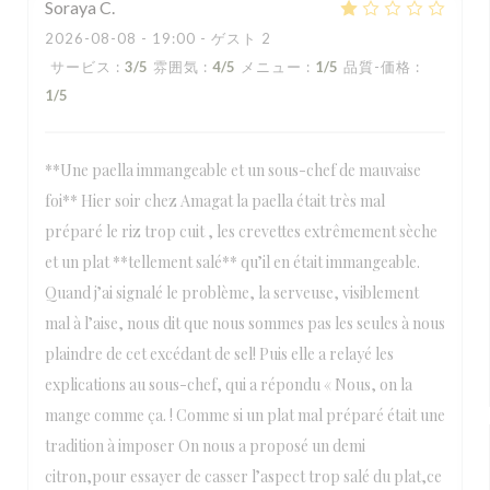
Soraya
C
2026-08-08
- 19:00 - ゲスト 2
サービス
:
3
/5
雰囲気
:
4
/5
メニュー
:
1
/5
品質-価格
:
1
/5
**Une paella immangeable et un sous-chef de mauvaise
foi** Hier soir chez Amagat la paella était très mal
préparé le riz trop cuit , les crevettes extrêmement sèche
et un plat **tellement salé** qu’il en était immangeable.
Quand j’ai signalé le problème, la serveuse, visiblement
mal à l’aise, nous dit que nous sommes pas les seules à nous
plaindre de cet excédant de sel! Puis elle a relayé les
explications au sous-chef, qui a répondu « Nous, on la
mange comme ça. ! Comme si un plat mal préparé était une
tradition à imposer On nous a proposé un demi
citron,pour essayer de casser l’aspect trop salé du plat,ce