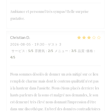
Ambiance et personnel très sympas ! Belle surprise
gustative.
Christian
D
2026-08-05
- 19:30 - ゲスト 3
サービス
:
5
/5
雰囲気
:
2
/5
メニュー
:
3
/5
品質-価格
:
4
/5
Nous sommes désolés de donner un avis mitigé sur ce lieu
rempli de charme mais dont le contenu qualitatif n'est pas
à la hauteur dans l'assiette. Nous étions placés derriere les
hauts parleurs de la sono et malgré nos demandes, le son
est demeuré très élevé nous donnant l'impression d'être
dans une discothèque. En bref des données contradictoires