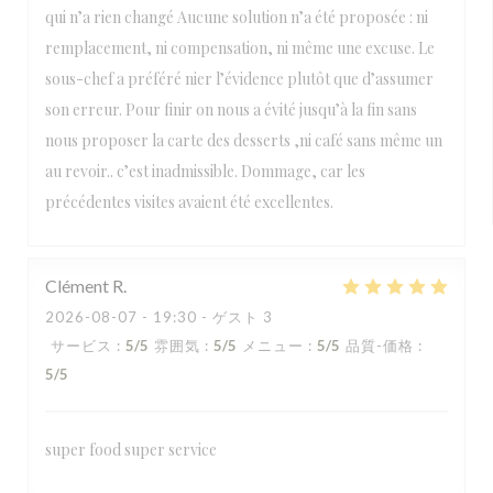
qui n’a rien changé Aucune solution n’a été proposée : ni
remplacement, ni compensation, ni même une excuse. Le
sous-chef a préféré nier l’évidence plutôt que d’assumer
son erreur. Pour finir on nous a évité jusqu’à la fin sans
nous proposer la carte des desserts ,ni café sans même un
au revoir.. c’est inadmissible. Dommage, car les
précédentes visites avaient été excellentes.
Clément
R
2026-08-07
- 19:30 - ゲスト 3
サービス
:
5
/5
雰囲気
:
5
/5
メニュー
:
5
/5
品質-価格
:
5
/5
super food super service