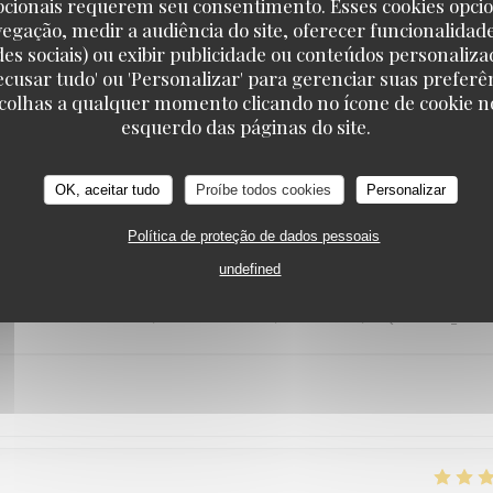
pcionais requerem seu consentimento. Esses cookies opci
vegação, medir a audiência do site, oferecer funcionalidad
des sociais) ou exibir publicidade ou conteúdos personaliza
'Recusar tudo' ou 'Personalizar' para gerenciar suas preferê
SERVICE
:
3
/5
AMBIENCE
:
5
/5
MENU
:
4
/5
QUALITY_PRI
scolhas a qualquer momento clicando no ícone de cookie no
esquerdo das páginas do site.
anteur ..on se retrouve dans un jardin hors de la ville .. incroyable. Les t
OK, aceitar tudo
Proíbe todos cookies
Personalizar
Política de proteção de dados pessoais
undefined
SERVICE
:
5
/5
AMBIENCE
:
5
/5
MENU
:
5
/5
QUALITY_PRI