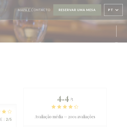
PT
ÇÕES
MAPA E CONTACTO
RESERVAR UMA MESA
((ABRE NUMA NOVA JANELA))
Inst
4.4
/5
Avaliação média —
2001 avaliações
CE
:
2
/5