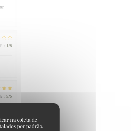
par
CE
:
1
/5
CE
:
5
/5
icar na coleta de
talados por padrão.
CE
:
5
/5