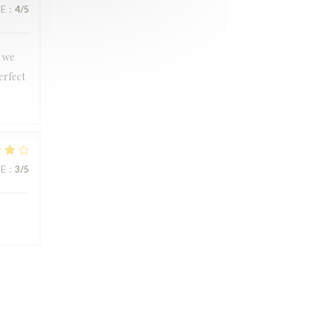
CE
:
4
/5
n we
erfect
CE
:
3
/5