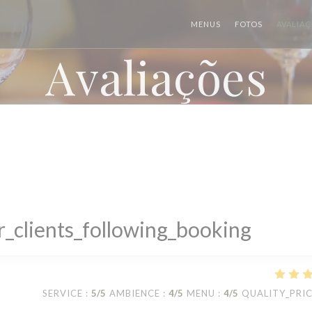
MENUS
FOTOS
AVALIA
Avaliações
_clients_following_booking
SERVICE
:
5
/5
AMBIENCE
:
4
/5
MENU
:
4
/5
QUALITY_PRI