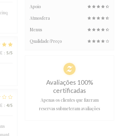
Apoio
 cinq
Atmosfera
Menus
Qualidade/Preço
CE
:
5
/5
Avaliações 100%
certificadas
Apenas os clientes que fizeram
CE
:
4
/5
reservas submeteram avaliações
ans
onnant