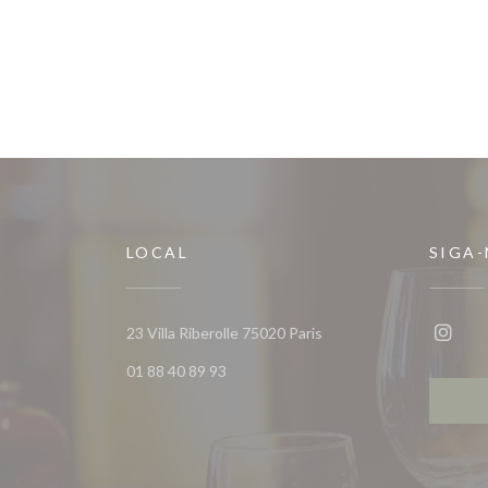
LOCAL
SIGA
((abre numa nova janela))
23 Villa Riberolle 75020 Paris
Insta
01 88 40 89 93