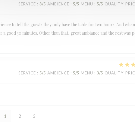
SERVICE
:
3
/5
AMBIENCE
:
5
/5
MENU
:
5
/5
QUALITY_PRI
ience to tell the guests they only have the table for two hours. And whe
r a good 30 minutes. Other than that, great ambiance and the rest was p
SERVICE
:
5
/5
AMBIENCE
:
5
/5
MENU
:
3
/5
QUALITY_PRI
1
2
3