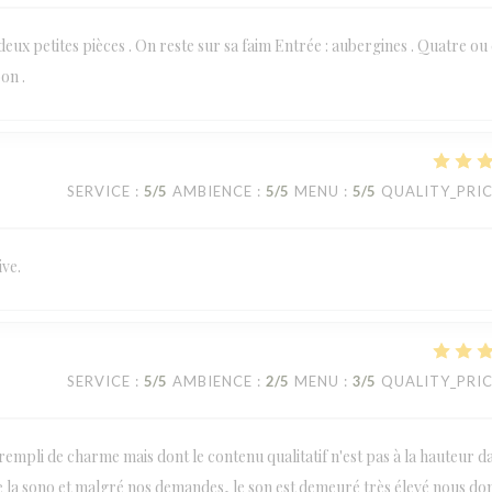
 deux petites pièces . On reste sur sa faim Entrée : aubergines . Quatre ou
on .
SERVICE
:
5
/5
AMBIENCE
:
5
/5
MENU
:
5
/5
QUALITY_PRI
ive.
SERVICE
:
5
/5
AMBIENCE
:
2
/5
MENU
:
3
/5
QUALITY_PRI
empli de charme mais dont le contenu qualitatif n'est pas à la hauteur d
 de la sono et malgré nos demandes, le son est demeuré très élevé nous d