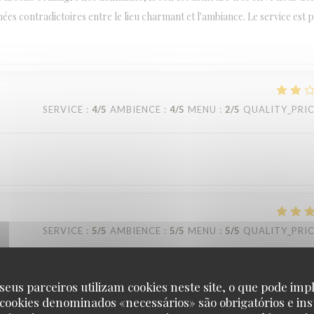
ées contradictoires entre le lieu charmant et l'ambiance. Le service est 
SERVICE
:
4
/5
AMBIENCE
:
4
/5
MENU
:
2
/5
QUALITY_PRI
SERVICE
:
5
/5
AMBIENCE
:
5
/5
MENU
:
5
/5
QUALITY_PRI
seus parceiros utilizam cookies neste site, o que pode impl
 cookies denominados «necessários» são obrigatórios e ins
SERVICE
:
5
/5
AMBIENCE
:
5
/5
MENU
:
5
/5
QUALITY_PRI