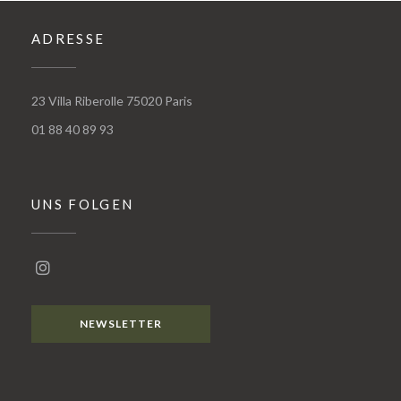
ADRESSE
((öffnet ein neues Fenster))
23 Villa Riberolle 75020 Paris
01 88 40 89 93
UNS FOLGEN
Instagram ((öffnet ein neues Fenster))
NEWSLETTER