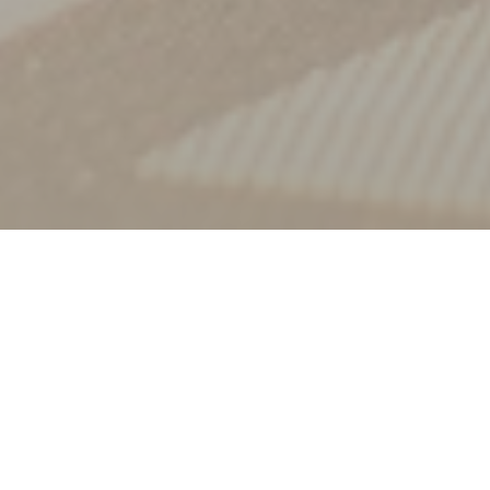
Välkommen till
Amagat