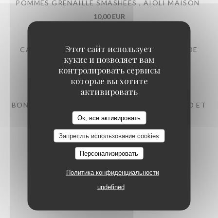
POMMES GRENAILLE SMASHÉES , AÏOLI MAISON
10,00 EUR
Этот сайт использует
CALAMARS FRITS , MAYONNAISE À L'ENCRE DE
кукис и позволяет вам
SEICHE
контролировать сервисы
18,00 EUR
которые вы хотите
активировать
BONITE MI-CUITE , PETITS POIS , AJO BLANCO ET
KUMQUAT
Ок, все активировать
22,00 EUR
Запретить использование cookies
Персонализировать
SEICHE GRILLÉE , NDUJA ET FIGUES
Политика конфиденциальности
23,00 EUR
undefined
TARTARE DE THON , SHISO VERT