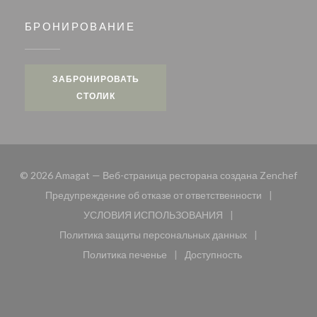
БРОНИРОВАНИЕ
ЗАБРОНИРОВАТЬ
СТОЛИК
((от
© 2026 Amagat — Веб-страница ресторана создана
Zenchef
Предупреждение об отказе от ответственности
((открывается в новом окне))
УСЛОВИЯ ИСПОЛЬЗОВАНИЯ
((открывается в новом окне))
Политика защиты персональных данных
((открывается в новом окне))
Политика печенье
Доступность
((открывается в новом окне))
((открывается в новом 