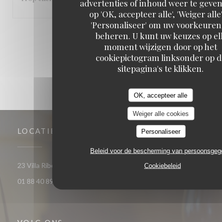
advertenties of inhoud weer te geven
op 'OK, accepteer alle', 'Weiger alle'
'Personaliseer' om uw voorkeuren
beheren. U kunt uw keuzes op el
1
2
3
moment wijzigen door op het
cookiepictogram linksonder op d
sitepagina's te klikken.
OK, accepteer alle
Weiger alle cookies
LOCATIE
Personaliseer
Beleid voor de bescherming van persoonsge
((opent in een nieuw venster))
23 Villa Riberolle 75020 Paris
Cookiebeleid
01 88 40 89 93