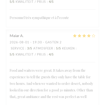
5
/5
KWALITEIT / PRIJS
:
4
/5
Personnel très sympathique et à l’ecoute
Maiar
A
2026-08-01
- 19:30 - GASTEN 2
SERVICE
:
3
/5
ATMOSFEER
:
5
/5
KEUKEN
:
5
/5
KWALITEIT / PRIJS
:
4
/5
Food and waiters were great. It takes away from the
experience to tell the guests they only have the table for
two hours. And when we wanted to order desert, nobody
looked in our direction for a good 30 minutes. Other than
that, great ambiance and the rest was perfect as well