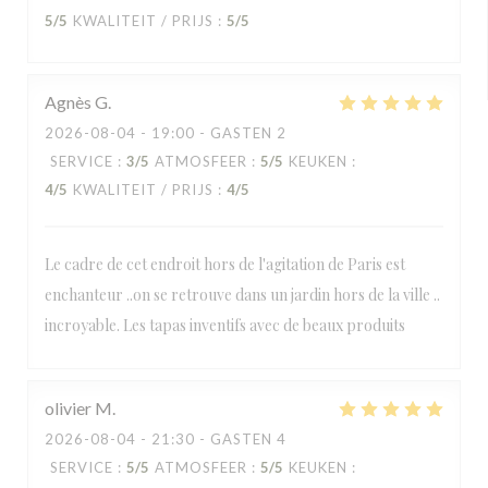
5
/5
KWALITEIT / PRIJS
:
5
/5
Agnès
G
2026-08-04
- 19:00 - GASTEN 2
SERVICE
:
3
/5
ATMOSFEER
:
5
/5
KEUKEN
:
4
/5
KWALITEIT / PRIJS
:
4
/5
Le cadre de cet endroit hors de l'agitation de Paris est
enchanteur ..on se retrouve dans un jardin hors de la ville ..
incroyable. Les tapas inventifs avec de beaux produits
olivier
M
2026-08-04
- 21:30 - GASTEN 4
SERVICE
:
5
/5
ATMOSFEER
:
5
/5
KEUKEN
: