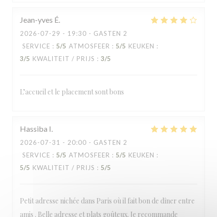
Jean-yves
É
2026-07-29
- 19:30 - GASTEN 2
SERVICE
:
5
/5
ATMOSFEER
:
5
/5
KEUKEN
:
3
/5
KWALITEIT / PRIJS
:
3
/5
L’accueil et le placement sont bons
Hassiba
I
2026-07-31
- 20:00 - GASTEN 2
SERVICE
:
5
/5
ATMOSFEER
:
5
/5
KEUKEN
:
5
/5
KWALITEIT / PRIJS
:
5
/5
Petit adresse nichée dans Paris où il fait bon de dîner entre
amis . Belle adresse et plats goûteux. Je recommande