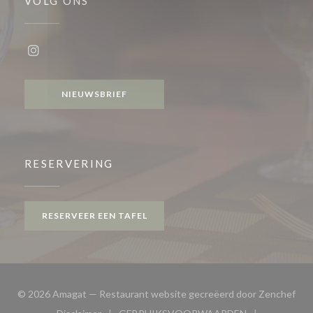
VOLG ONS
Instagram ((opent in een nieuw venster))
NIEUWSBRIEF
RESERVERING
RESERVEER EEN TAFEL
((op
© 2026 Amagat — Restaurant website gecreëerd door
Zenchef