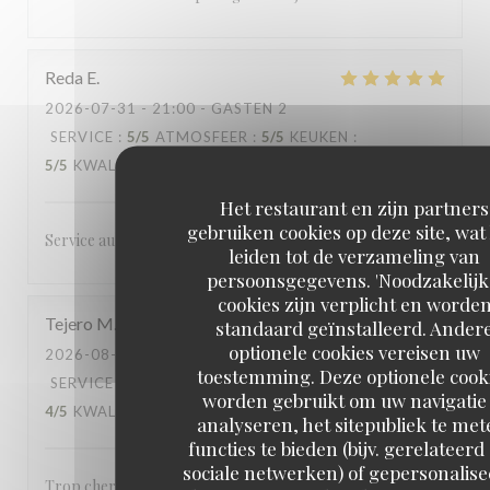
Reda
E
2026-07-31
- 21:00 - GASTEN 2
SERVICE
:
5
/5
ATMOSFEER
:
5
/5
KEUKEN
:
5
/5
KWALITEIT / PRIJS
:
4
/5
Het restaurant en zijn partners
gebruiken cookies op deze site, wat
Service au petits soins, cadre/décor exceptionnel.
leiden tot de verzameling van
persoonsgegevens. 'Noodzakelijk
cookies zijn verplicht en worde
Tejero
M
standaard geïnstalleerd. Ander
optionele cookies vereisen uw
2026-08-01
- 19:30 - GASTEN 2
toestemming. Deze optionele cook
SERVICE
:
4
/5
ATMOSFEER
:
5
/5
KEUKEN
:
worden gebruikt om uw navigatie 
4
/5
KWALITEIT / PRIJS
:
3
/5
analyseren, het sitepubliek te met
functies te bieden (bijv. gerelateerd
sociale netwerken) of gepersonalis
Trop cher.