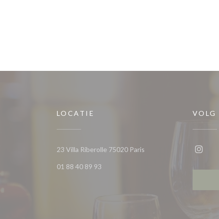
LOCATIE
VOLG
((opent in een nieuw ven
23 Villa Riberolle 75020 Paris
Insta
01 88 40 89 93