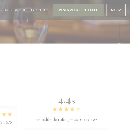
OPENT IN EEN NIEUW VENSTER))
NL
PLATTEGROND EN CONTACT
RESERVEER EEN TAFEL
Inst
4.4
/5
Gemiddelde rating —
2001 reviews
JS
:
5
/5