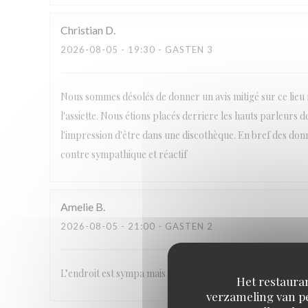
Christian
D
2026-08-05
- 19:30 - GASTEN 3
Nous sommes désolés de donner un avis mitigé sur ce lieu r
l'assiette. Nous étions placés derriere les hauts parleurs
l'impression d'être dans une discothèque. En bref des donn
contre sympathique et réactif
Amelie
B
2026-08-05
- 21:00 - GASTEN 2
L’endroit est sympa mais mauvais rapport qualité prix…
Het restauran
verzameling van pe