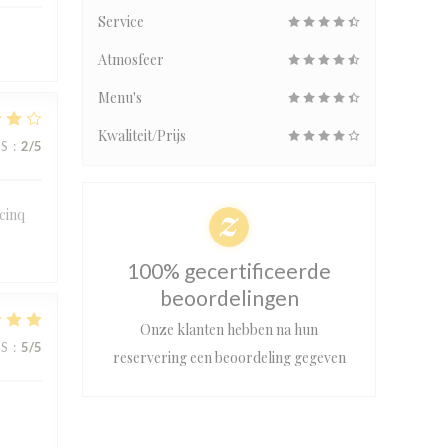
Service
Atmosfeer
Menu's
Kwaliteit/Prijs
JS
:
2
/5
 cinq
100% gecertificeerde
beoordelingen
Onze klanten hebben na hun
JS
:
5
/5
reservering een beoordeling gegeven