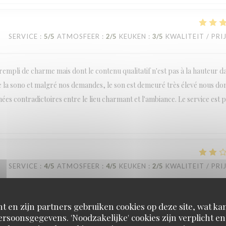
SERVICE
:
5
/5
ATMOSFEER
:
2
/5
KEUKEN
:
3
/5
KWALITEIT / PRI
empli de charme mais dont le contenu qualitatif n'est pas à la hauteur d
 de la sono et malgré nos demandes, le son est demeuré très élevé nous d
ées contradictoires entre le lieu charmant et l'ambiance. Le service est 
SERVICE
:
4
/5
ATMOSFEER
:
4
/5
KEUKEN
:
2
/5
KWALITEIT / PRI
t en zijn partners gebruiken cookies op deze site, wat kan
rsoonsgegevens. 'Noodzakelijke' cookies zijn verplicht 