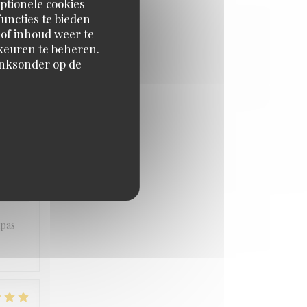
ptionele cookies
uncties te bieden
 of inhoud weer te
JS
:
5
/5
orkeuren te beheren.
inksonder op de
JS
:
5
/5
JS
:
4
/5
apas