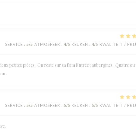
SERVICE
:
5
/5
ATMOSFEER
:
4
/5
KEUKEN
:
4
/5
KWALITEIT / PRI
 deux petites pièces . On reste sur sa faim Entrée : aubergines . Quatre ou
on .
SERVICE
:
5
/5
ATMOSFEER
:
5
/5
KEUKEN
:
5
/5
KWALITEIT / PRI
ive.