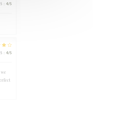
JS
:
4
/5
JS
:
4
/5
n we
erfect