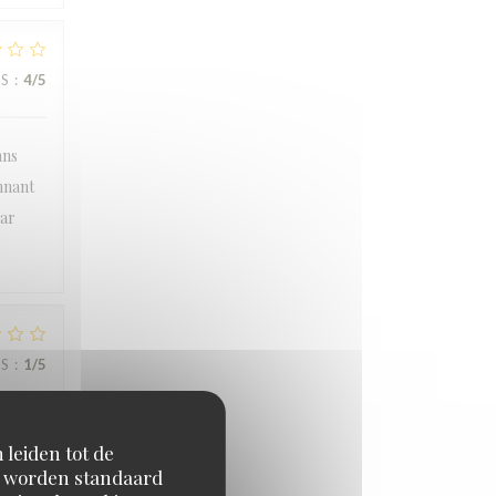
JS
:
4
/5
ans
onnant
par
JS
:
1
/5
 leiden tot de
en worden standaard