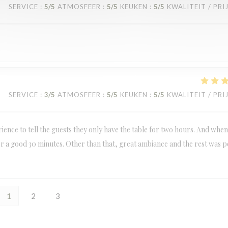
SERVICE
:
5
/5
ATMOSFEER
:
5
/5
KEUKEN
:
5
/5
KWALITEIT / PRI
SERVICE
:
3
/5
ATMOSFEER
:
5
/5
KEUKEN
:
5
/5
KWALITEIT / PRI
ience to tell the guests they only have the table for two hours. And whe
r a good 30 minutes. Other than that, great ambiance and the rest was p
1
2
3