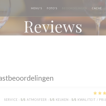
((
MENU'S
FOTO'S
BEOORDELINGEN
CACHÉ
Reviews
astbeoordelingen
SERVICE
:
5
/5
ATMOSFEER
:
5
/5
KEUKEN
:
5
/5
KWALITEIT / PRI