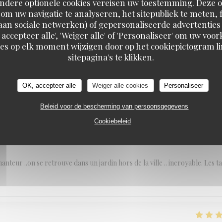
Andere optionele cookies vereisen uw toestemming. Deze o
om uw navigatie te analyseren, het sitepubliek te meten, f
d aan sociale netwerken) of gepersonaliseerde advertenties
SERVICE
:
5
/5
ATMOSFEER
:
5
/5
KEUKEN
:
5
/5
KWALITEIT / PRI
 accepteer alle', 'Weiger alle' of 'Personaliseer' om uw vo
es op elk moment wijzigen door op het cookiepictogram l
sitepagina's te klikken.
SERVICE
:
5
/5
ATMOSFEER
:
5
/5
KEUKEN
:
5
/5
KWALITEIT / PRI
OK, accepteer alle
Weiger alle cookies
Personaliseer
Beleid voor de bescherming van persoonsgegevens
Cookiebeleid
SERVICE
:
3
/5
ATMOSFEER
:
5
/5
KEUKEN
:
4
/5
KWALITEIT / PRI
anteur ..on se retrouve dans un jardin hors de la ville .. incroyable. Les t