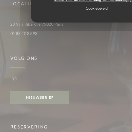
LOCATIE
Cookiebeleid
((opent in een nieuw venster))
23 Villa Riberolle 75020 Paris
01 88 40 89 93
VOLG ONS
Instagram ((opent in een nieuw venster))
NIEUWSBRIEF
RESERVERING