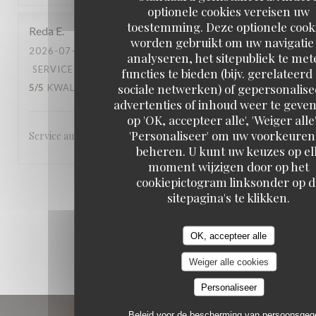
optionele cookies vereisen uw
toestemming. Deze optionele cook
Reda
E
worden gebruikt om uw navigatie 
2026-07-31
- 21:00 - GASTEN 2
analyseren, het sitepubliek te met
SERVICE
:
5
/5
ATMOSFEER
:
5
/5
KEUKEN
:
functies te bieden (bijv. gerelateerd
sociale netwerken) of gepersonalis
5
/5
KWALITEIT / PRIJS
:
4
/5
advertenties of inhoud weer te geven
op 'OK, accepteer alle', 'Weiger alle'
'Personaliseer' om uw voorkeuren
Service au petits soins, cadre/décor exceptionnel.
beheren. U kunt uw keuzes op el
moment wijzigen door op het
cookiepictogram linksonder op d
1
2
3
sitepagina's te klikken.
OK, accepteer alle
Weiger alle cookies
Personaliseer
Beleid voor de bescherming van persoonsge