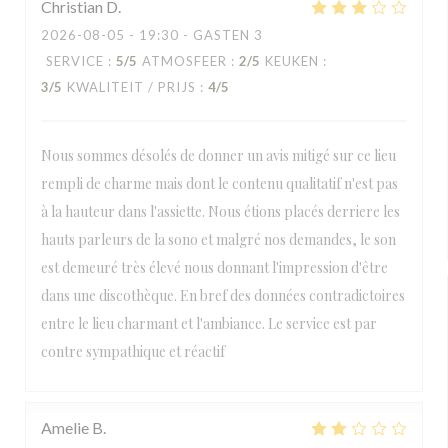
Christian
D
2026-08-05
- 19:30 - GASTEN 3
SERVICE
:
5
/5
ATMOSFEER
:
2
/5
KEUKEN
:
3
/5
KWALITEIT / PRIJS
:
4
/5
Nous sommes désolés de donner un avis mitigé sur ce lieu
rempli de charme mais dont le contenu qualitatif n'est pas
à la hauteur dans l'assiette. Nous étions placés derriere les
hauts parleurs de la sono et malgré nos demandes, le son
est demeuré très élevé nous donnant l'impression d'être
dans une discothèque. En bref des données contradictoires
entre le lieu charmant et l'ambiance. Le service est par
contre sympathique et réactif
Amelie
B