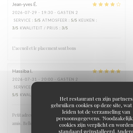
Jean-yves
É
2026-07-29
- 19:30 - GASTEN 2
SERVICE
:
5
/5
ATMOSFEER
:
5
/5
KEUKEN
:
3
/5
KWALITEIT / PRIJS
:
3
/5
L’accueil et le placement sont bons
Hassiba
I
2026-07-31
- 20:00 - GASTEN 2
SERVICE
:
5
/5
ATMOSFEER
:
5
/5
KEUKEN
:
5
/5
KWALITEIT / PRIJS
:
5
/5
Het restaurant en zijn partners
gebruiken cookies op deze site, wat
leiden tot de verzameling van
Petit adresse nichée dans Paris où il fait bon de dîner entre
persoonsgegevens. 'Noodzakelijk
amis . Belle adresse et plats goûteux. Je recommande
cookies zijn verplicht en worde
standaard geïnstalleerd. Ander