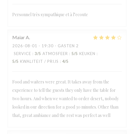
Personnel très sympathique et à l’ecoute
Maiar
A
2026-08-01
- 19:30 - GASTEN 2
SERVICE
:
3
/5
ATMOSFEER
:
5
/5
KEUKEN
:
5
/5
KWALITEIT / PRIJS
:
4
/5
Food and waiters were great. It takes away from the
experience to tell the guests they only have the table for
two hours. And when we wanted to order desert, nobody
looked in our direction for a good 30 minutes. Other than
that, great ambiance and the rest was perfect as well