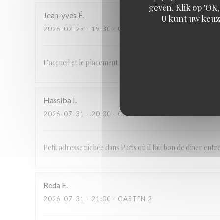
geven. Klik op 'OK,
Jean-yves
É
U kunt uw keuz
2026-07-29
- 19:30 - GASTEN 2
L’accueil et le placement sont bons
Hassiba
I
2026-07-31
- 20:00 - GASTEN 2
Petit adresse nichée dans Paris où il fait bon de dîner ent
Reda
E
2026-07-31
- 21:00 - GASTEN 2