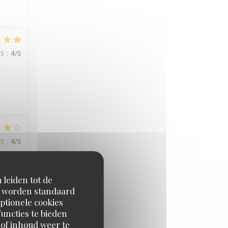
JS
:
4
/5
JS
:
4
/5
n we
 leiden tot de
en worden standaard
erfect
ptionele cookies
uncties te bieden
 of inhoud weer te