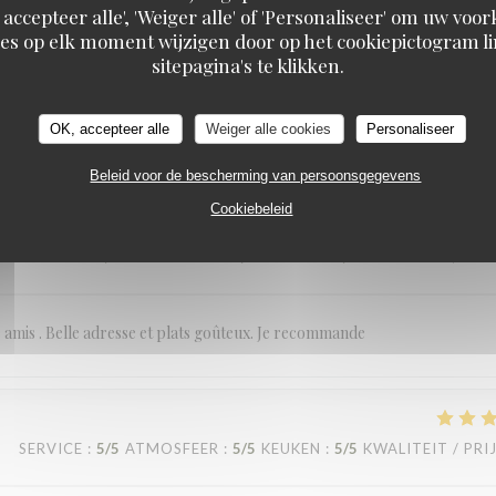
 accepteer alle', 'Weiger alle' of 'Personaliseer' om uw vo
es op elk moment wijzigen door op het cookiepictogram l
sitepagina's te klikken.
SERVICE
:
5
/5
ATMOSFEER
:
5
/5
KEUKEN
:
3
/5
KWALITEIT / PRI
OK, accepteer alle
Weiger alle cookies
Personaliseer
Beleid voor de bescherming van persoonsgegevens
Cookiebeleid
SERVICE
:
5
/5
ATMOSFEER
:
5
/5
KEUKEN
:
5
/5
KWALITEIT / PRI
re amis . Belle adresse et plats goûteux. Je recommande
SERVICE
:
5
/5
ATMOSFEER
:
5
/5
KEUKEN
:
5
/5
KWALITEIT / PRI