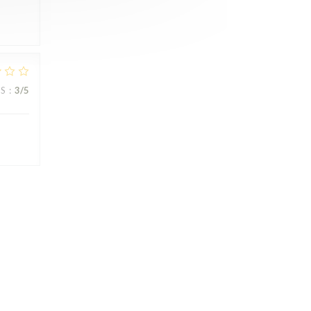
JS
:
3
/5