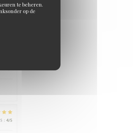
orkeuren te beheren.
inksonder op de
JS
:
3
/5
JS
:
5
/5
JS
:
4
/5