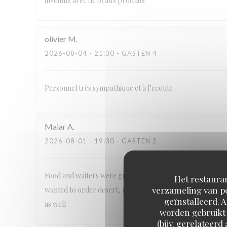
inventifs avec de beaux produits
olivier
M
2026-08-04
- 21:30 - GASTEN 4
Personnel très sympathique et à l’ecoute
Maiar
A
2026-08-01
- 19:30 - GASTEN 2
Food and waiters were great. It takes away from the exper
Het restauran
verzameling van pe
wanted to order desert, nobody looked in our direction fo
geïnstalleerd. 
as well
worden gebruikt 
(bijv. gerelateer