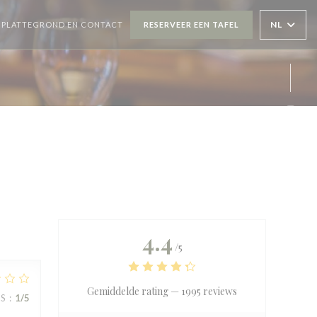
OPENT IN EEN NIEUW VENSTER))
NL
PLATTEGROND EN CONTACT
RESERVEER EEN TAFEL
Inst
4.4
/5
Gemiddelde rating —
1995 reviews
JS
:
1
/5