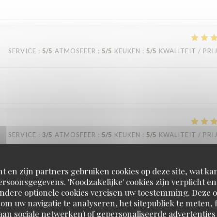
SERVICE
:
5
/5
ATMOSFEER
:
5
/5
KEUKEN
:
5
/5
KWALITEIT / PRI
SERVICE
:
3
/5
ATMOSFEER
:
5
/5
KEUKEN
:
5
/5
KWALITEIT / PRI
ience to tell the guests they only have the table for two hours. And whe
t en zijn partners gebruiken cookies op deze site, wat kan
rsoonsgegevens. 'Noodzakelijke' cookies zijn verplicht 
r a good 30 minutes. Other than that, great ambiance and the rest was p
Andere optionele cookies vereisen uw toestemming. Deze o
om uw navigatie te analyseren, het sitepubliek te meten, f
d aan sociale netwerken) of gepersonaliseerde advertenties