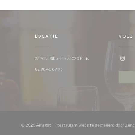
LOCATIE
VOLG
((opent in een nieuw ven
23 Villa Riberolle 75020 Paris
Insta
01 88 40 89 93
© 2026 Amagat — Restaurant website gecreëerd door
Zenc