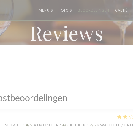
((
MENU'S
FOTO'S
BEOORDELINGEN
CACHÉ
Reviews
astbeoordelingen
SERVICE
:
4
/5
ATMOSFEER
:
4
/5
KEUKEN
:
2
/5
KWALITEIT / PRI