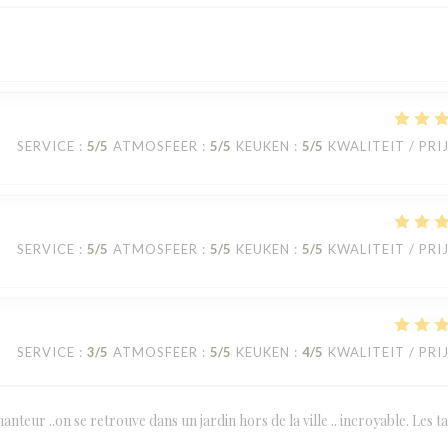
SERVICE
:
5
/5
ATMOSFEER
:
5
/5
KEUKEN
:
5
/5
KWALITEIT / PRI
SERVICE
:
5
/5
ATMOSFEER
:
5
/5
KEUKEN
:
5
/5
KWALITEIT / PRI
SERVICE
:
3
/5
ATMOSFEER
:
5
/5
KEUKEN
:
4
/5
KWALITEIT / PRI
anteur ..on se retrouve dans un jardin hors de la ville .. incroyable. Les t