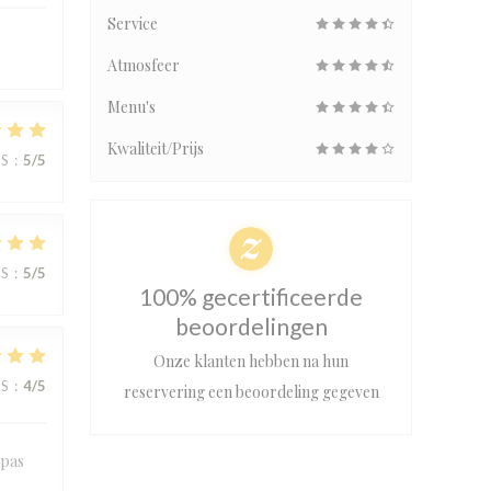
Service
Atmosfeer
Menu's
Kwaliteit/Prijs
JS
:
5
/5
JS
:
5
/5
100% gecertificeerde
beoordelingen
Onze klanten hebben na hun
JS
:
4
/5
reservering een beoordeling gegeven
apas