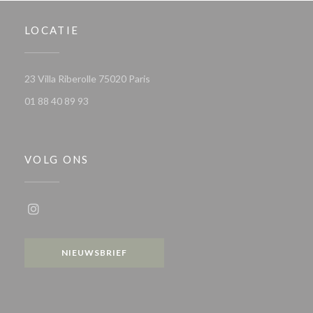
LOCATIE
((opent in een nieuw venster))
23 Villa Riberolle 75020 Paris
01 88 40 89 93
VOLG ONS
Instagram ((opent in een nieuw venster))
NIEUWSBRIEF