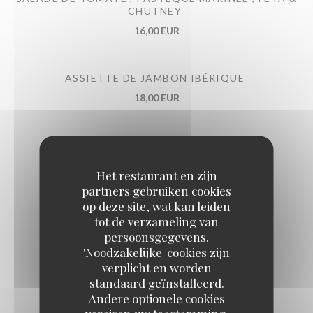
CHUTNEY
16,00 EUR
ASSIETTE DE JAMBON IBÉRIQUE
18,00 EUR
DAURADE EN SASHIMIS CACHÉ STYLE
42,00 EUR
Het restaurant en zijn
partners gebruiken cookies
op deze site, wat kan leiden
tot de verzameling van
persoonsgegevens.
'Noodzakelijke' cookies zijn
Pour continuer
verplicht en worden
standaard geïnstalleerd.
Andere optionele cookies