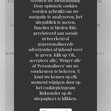
vereisen uw toestemming.
POMMES GRENAILLE SMASHÉES , AÏOLI MAISON
Deze optionele cookies
10,00 EUR
worden gebruikt om uw
navigatie te analyseren, het
sitepubliek te meten,
CALAMARS FRITS , MAYONNAISE À L'ENCRE DE
functies te bieden (bijv.
SEICHE
gerelateerd aan sociale
18,00 EUR
netwerken) of
gepersonaliseerde
advertenties of inhoud weer
BONITE MI-CUITE , PETITS POIS , AJO BLANCO ET
te geven. Klik op 'OK,
KUMQUAT
accepteer alle', 'Weiger alle'
22,00 EUR
of 'Personaliseer' om uw
voorkeuren te beheren. U
kunt uw keuzes op elk
moment wijzigen door op
SEICHE GRILLÉE , NDUJA ET FIGUES
het cookiepictogram
23,00 EUR
linksonder op de
sitepagina's te klikken.
TARTARE DE THON , SHISO VERT