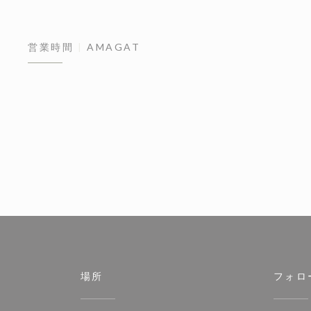
営業時間
AMAGAT
場所
フォロ