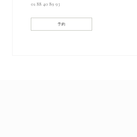
01 88 40 89 93
予約