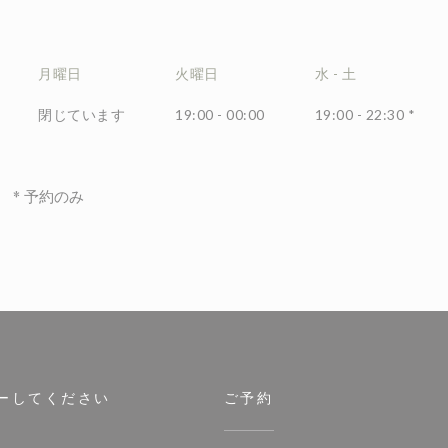
月曜日
火曜日
水
-
土
閉じています
19:00 - 00:00
19:00 - 22:30 *
* 予約のみ
ーしてください
ご予約