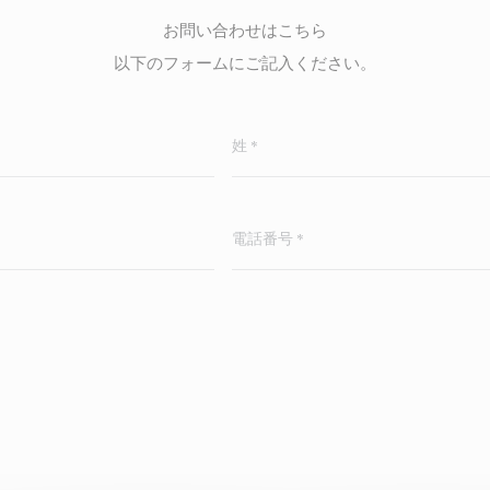
お問い合わせはこちら
以下のフォームにご記入ください。