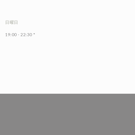
日曜日
19:00 - 22:30 *