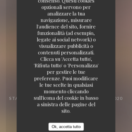
consenso. Questi cookies
opzionali servono per
analizzare la tua
navigazione, misurare
l'audience del sito, fornire
funzionalità (ad esempio,
legate ai social network) o
visualizzare pubblicità o
contenuti personalizzati.
Clicca su 'Accetta tutto',
'Rifiuta tutto' o 'Personalizza'
per gestire le tue
preferenze. Puoi modificare
le tue scelte in qualsiasi
momento cliccando
sull'icona del cookie in basso
STANZA GROTTA
23 VILLA RIBEROLLE 75020
a sinistra delle pagine del
PARIS
sito.
Ok, accetta tutto