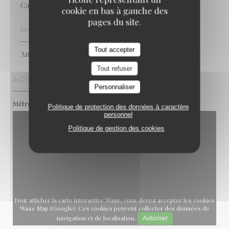
Cave à manger
cookie en bas à gauche des
pages du site.
MOYENS DE PAIEMENT
Tout accepter
American Express, Espèces, Carte Bleue
Tout refuser
ACCÈS
Personnaliser
Alexandre Dumas
Métro
Politique de protection des données à caractère
personnel
Politique de gestion des cookies
Pour afficher la carte interactive Waze, vous devez accepter les cookies
Waze Map (Google). Ces cookies peuvent collecter des données de
navigation et de localisation.
Autoriser