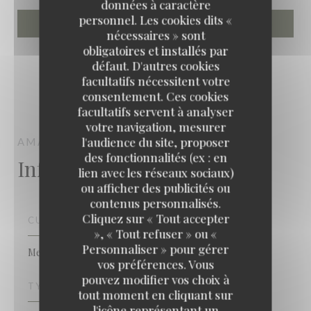
données à caractère
personnel. Les cookies dits «
nécessaires » sont
obligatoires et installés par
défaut. D'autres cookies
facultatifs nécessitent votre
consentement. Ces cookies
facultatifs servent à analyser
votre navigation, mesurer
l'audience du site, proposer
AMAGAT
CAVE À MANGER
PARIS
des fonctionnalités (ex : en
Infos pratiques
lien avec les réseaux sociaux)
ou afficher des publicités ou
contenus personnalisés.
Cliquez sur « Tout accepter
CUISINE
», « Tout refuser » ou «
Personnaliser » pour gérer
Meditérranéenne
vos préférences. Vous
pouvez modifier vos choix à
TYPE DE RESTAURANT
tout moment en cliquant sur
l'icône représentant un