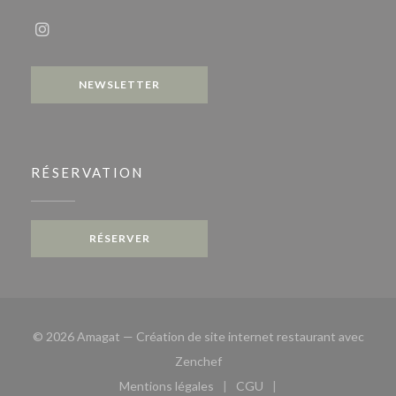
Instagram ((ouvre une nouvelle fenêtre))
NEWSLETTER
RÉSERVATION
RÉSERVER
© 2026 Amagat — Création de site internet restaurant avec
((ouvre une nouvelle fenêtre))
Zenchef
Mentions légales
CGU