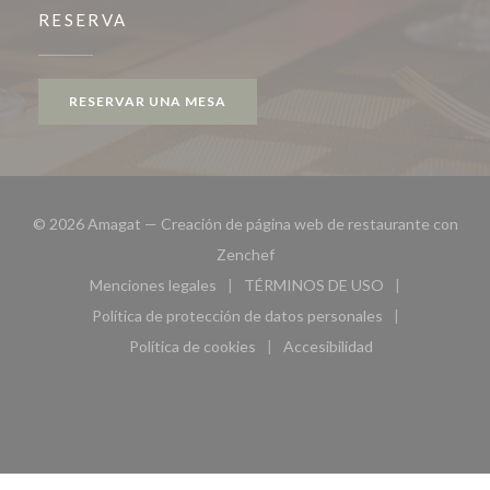
RESERVA
RESERVAR UNA MESA
© 2026 Amagat — Creación de página web de restaurante con
((abre en una nueva ventana))
Zenchef
Menciones legales
TÉRMINOS DE USO
((abre en una nueva ventana))
((abre en una nueva ven
Política de protección de datos personales
((abre en una nueva ventana))
Política de cookies
Accesibilidad
((abre en una nueva ventana))
((abre en una nueva ven