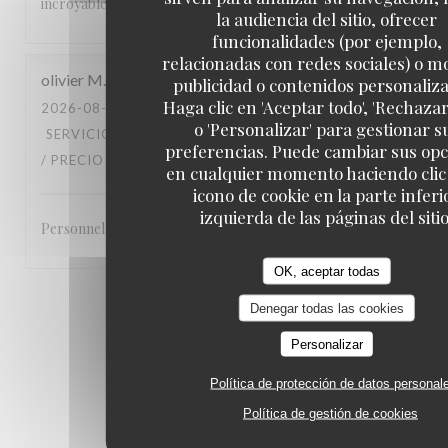
incroyable. Les tapas inventifs avec de beaux produits
la audiencia del sitio, ofrecer
funcionalidades (por ejemplo,
relacionadas con redes sociales) o m
olivier
M
publicidad o contenidos personaliz
Haga clic en 'Aceptar todo', 'Rechazar
2026-08-04
- 21:30 - INVITADOS 4
o 'Personalizar' para gestionar s
SERVICIO
:
5
/5
AMBIENTE
:
5
/5
MENÚ
:
5
/5
CALIDAD
preferencias. Puede cambiar sus op
/ PRECIO
:
4
/5
en cualquier momento haciendo clic 
icono de cookie en la parte inferi
izquierda de las páginas del sitio
Personnel très sympathique et à l’ecoute
OK, aceptar todas
1
2
3
Denegar todas las cookies
Personalizar
Política de protección de datos personal
Política de gestión de cookies