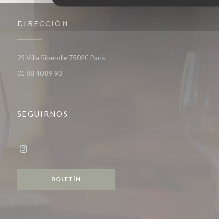
DIRECCIÓN
((abre en una nueva ventana))
23 Villa Riberolle 75020 Paris
01 88 40 89 93
SEGUIRNOS
Instagram ((abre en una nueva ventana))
BOLETÍN