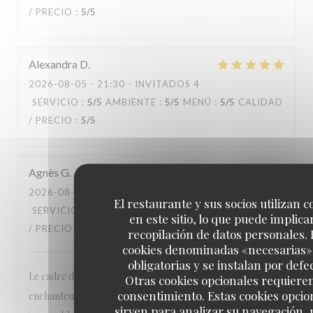
/ PRECIO
:
5
/5
Alexandra
D
2026-08-05
- 21:30 - INVITADOS 4
SERVICIO
:
5
/5
AMBIENTE
:
5
/5
MENÚ
:
5
/5
CALIDAD
/ PRECIO
:
5
/5
Agnès
G
2026-08-04
- 19:00 - INVITADOS 2
El restaurante y sus socios utilizan c
SERVICIO
:
3
/5
AMBIENTE
:
5
/5
MENÚ
:
4
/5
CALIDAD
en este sitio, lo que puede implicar
/ PRECIO
:
4
/5
recopilación de datos personales. 
cookies denominadas «necesarias»
obligatorias y se instalan por defe
Le cadre de cet endroit hors de l'agitation de Paris est
Otras cookies opcionales requiere
consentimiento. Estas cookies opcio
enchanteur ..on se retrouve dans un jardin hors de la ville ..
sirven para analizar su navegación,