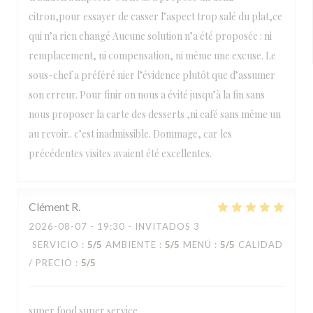
citron,pour essayer de casser l’aspect trop salé du plat,ce
qui n’a rien changé Aucune solution n’a été proposée : ni
remplacement, ni compensation, ni même une excuse. Le
sous-chef a préféré nier l’évidence plutôt que d’assumer
son erreur. Pour finir on nous a évité jusqu’à la fin sans
nous proposer la carte des desserts ,ni café sans même un
au revoir.. c’est inadmissible. Dommage, car les
précédentes visites avaient été excellentes.
Clément
R
2026-08-07
- 19:30 - INVITADOS 3
SERVICIO
:
5
/5
AMBIENTE
:
5
/5
MENÚ
:
5
/5
CALIDAD
/ PRECIO
:
5
/5
super food super service