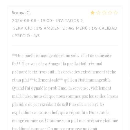
Soraya
C
2026-08-08
- 19:00 - INVITADOS 2
SERVICIO
:
3
/5
AMBIENTE
:
4
/5
MENÚ
:
1
/5
CALIDAD
/ PRECIO
:
1
/5
**Une paella immangeable et un sous-chef de mauvaise
foi** Hier soir chez Amagat la paella était très mal
préparé le riz trop cuit , les crevettes extrêmement sèche
et un plat **tellement salé** qu’il en était immangeable.
Quand j’ai signalé le problème, la serveuse, visiblement
mal à l’aise, nous dit que nous sommes pas les seules à nous
plaindre de cet excédant de sel! Puis elle a relayé les
explications au sous-chef, qui a répondu « Nous, on la
mange comme ça. ! Comme si un plat mal préparé était une
tradition à imposer On nous a proposé un demi