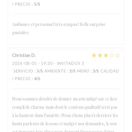
/ PRECIO
:
5
/5
Ambiance et personnel très sympas ! Belle surprise
gustative.
Christian
D
2026-08-05
- 19:30 - INVITADOS 3
SERVICIO
:
5
/5
AMBIENTE
:
2
/5
MENÚ
:
3
/5
CALIDAD
/ PRECIO
:
4
/5
Nous sommes désolés de donner un avis mitigé sur ce lieu
rempli de charme mais dont le contenu qualitatif n'est pas
à la hauteur dans l'assiette. Nous étions placés derriere les
hauts parleurs de la sono et malgré nos demandes, le son
est demeuré très élevé nous donnant l'impression d'être