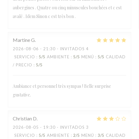
aubergines . Quatre ou cinq minuscules bouchées et c est
avalé . Idem Sinon c est très bon .
Martine
G
2026-08-06
- 21:30 - INVITADOS 4
SERVICIO
:
5
/5
AMBIENTE
:
5
/5
MENÚ
:
5
/5
CALIDAD
/ PRECIO
:
5
/5
Ambiance et personnel très sympas ! Belle surprise
gustative.
Christian
D
2026-08-05
- 19:30 - INVITADOS 3
SERVICIO
:
5
/5
AMBIENTE
:
2
/5
MENÚ
:
3
/5
CALIDAD