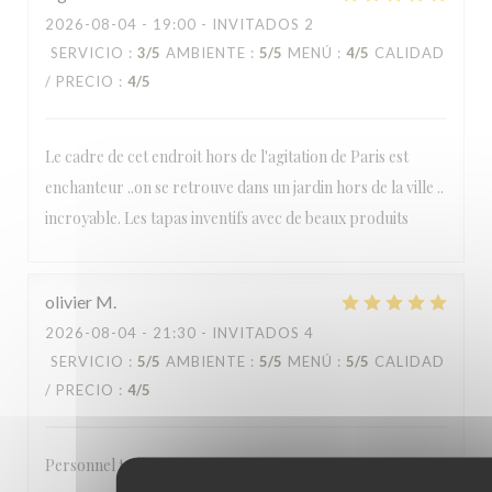
2026-08-04
- 19:00 - INVITADOS 2
SERVICIO
:
3
/5
AMBIENTE
:
5
/5
MENÚ
:
4
/5
CALIDAD
/ PRECIO
:
4
/5
Le cadre de cet endroit hors de l'agitation de Paris est
enchanteur ..on se retrouve dans un jardin hors de la ville ..
incroyable. Les tapas inventifs avec de beaux produits
olivier
M
2026-08-04
- 21:30 - INVITADOS 4
SERVICIO
:
5
/5
AMBIENTE
:
5
/5
MENÚ
:
5
/5
CALIDAD
/ PRECIO
:
4
/5
Personnel très sympathique et à l’ecoute