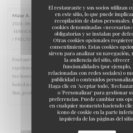
El restaurante y sus socios utilizan c
en este sitio, lo que puede implicar
Maiar
A
recopilación de datos personales. 
2026-08-01
- 19:30 - INVITADOS 2
cookies denominadas «necesarias»
SERVICIO
:
3
/5
AMBIENTE
:
5
/5
MENÚ
:
5
/5
CALIDAD
obligatorias y se instalan por defe
Otras cookies opcionales requiere
/ PRECIO
:
4
/5
consentimiento. Estas cookies opcio
sirven para analizar su navegación,
la audiencia del sitio, ofrecer
Food and waiters were great. It takes away from the
funcionalidades (por ejemplo,
experience to tell the guests they only have the table for
relacionadas con redes sociales) o m
two hours. And when we wanted to order desert, nobody
publicidad o contenidos personaliz
looked in our direction for a good 30 minutes. Other than
Haga clic en 'Aceptar todo', 'Rechazar
o 'Personalizar' para gestionar s
that, great ambiance and the rest was perfect as well
preferencias. Puede cambiar sus op
en cualquier momento haciendo clic 
icono de cookie en la parte inferi
1
2
3
izquierda de las páginas del sitio