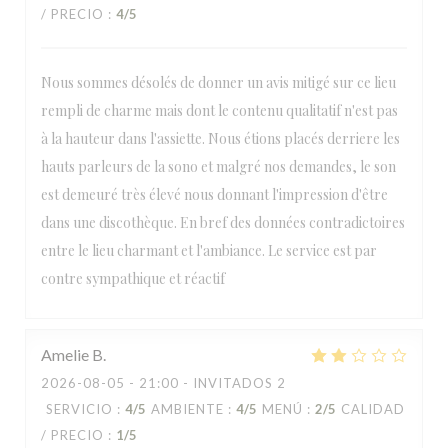
/ PRECIO
:
4
/5
Nous sommes désolés de donner un avis mitigé sur ce lieu
rempli de charme mais dont le contenu qualitatif n'est pas
à la hauteur dans l'assiette. Nous étions placés derriere les
hauts parleurs de la sono et malgré nos demandes, le son
est demeuré très élevé nous donnant l'impression d'être
dans une discothèque. En bref des données contradictoires
entre le lieu charmant et l'ambiance. Le service est par
contre sympathique et réactif
Amelie
B
2026-08-05
- 21:00 - INVITADOS 2
SERVICIO
:
4
/5
AMBIENTE
:
4
/5
MENÚ
:
2
/5
CALIDAD
/ PRECIO
:
1
/5