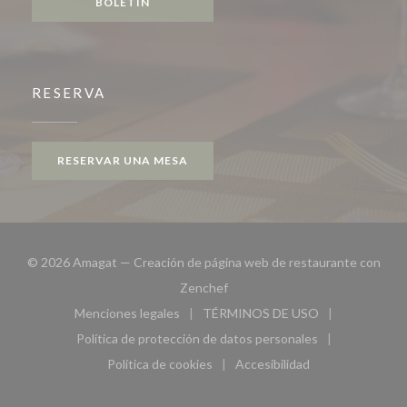
BOLETÍN
RESERVA
RESERVAR UNA MESA
© 2026 Amagat — Creación de página web de restaurante con
((abre en una nueva ventana))
Zenchef
Menciones legales
TÉRMINOS DE USO
((abre en una nueva ventana))
((abre en una nueva ven
Política de protección de datos personales
((abre en una nueva ventana))
Política de cookies
Accesibilidad
((abre en una nueva ventana))
((abre en una nueva ven