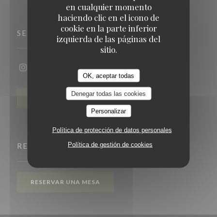
en cualquier momento
haciendo clic en el icono de
cookie en la parte inferior
SEGUIRNOS
izquierda de las páginas del
sitio.
Instagram ((abre en una nueva ventana))
OK, aceptar todas
Denegar todas las cookies
BOLETÍN
Personalizar
Política de protección de datos personales
Política de gestión de cookies
RESERVA
RESERVAR UNA MESA