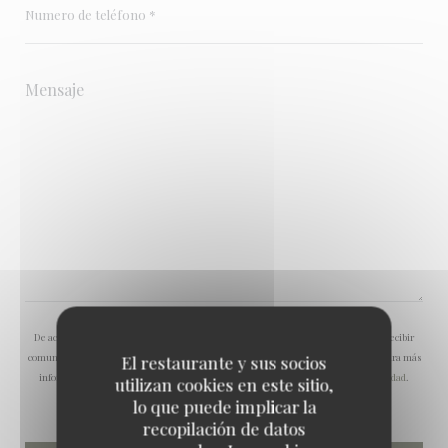
De acuerdo con la normativa de protección de datos, puede ejercer su derecho a no recibir
comunicaciones comerciales inscribiéndose en la Lista Robinson:
listarobinson.es
. Para más
El restaurante y sus socios
información sobre el tratamiento de sus datos, consulte nuestra
política de privacidad
.
utilizan cookies en este sitio,
lo que puede implicar la
recopilación de datos