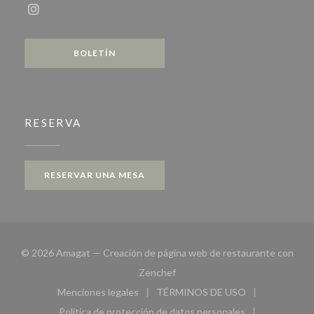
Instagram ((abre en una nueva ventana))
BOLETÍN
RESERVA
RESERVAR UNA MESA
© 2026 Amagat — Creación de página web de restaurante con
((abre en una nueva ventana))
Zenchef
Menciones legales
TÉRMINOS DE USO
((abre en una nueva ventana))
((abre en una nueva ven
Política de protección de datos personales