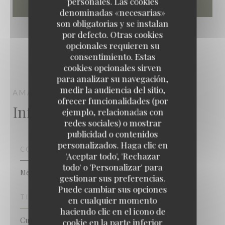
personales. Las cookies
denominadas «necesarias»
son obligatorias y se instalan
por defecto. Otras cookies
opcionales requieren su
consentimiento. Estas
cookies opcionales sirven
para analizar su navegación,
medir la audiencia del sitio,
AMAGAT
CUEVA PARA COMER
PARIS
ofrecer funcionalidades (por
Información general
ejemplo, relacionadas con
redes sociales) o mostrar
publicidad o contenidos
personalizados. Haga clic en
COCINA
'Aceptar todo', 'Rechazar
todo' o 'Personalizar' para
Mediterránea
gestionar sus preferencias.
Puede cambiar sus opciones
TIPO DE NEGOCIO
en cualquier momento
haciendo clic en el icono de
Cueva para comer
cookie en la parte inferior