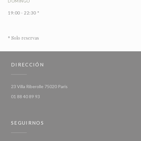
DOMINGO
19:00 - 22:30 *
* Solo reservas
DIRECCIÓN
((abre en una nueva ventana))
23 Villa Riberolle 75020 Paris
01 88 40 89 93
SEGUIRNOS