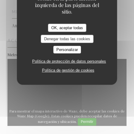
izquierda de las páginas del
sitio.
MÉTODOS DE PAGO
American Express, Efectivo, Tarjeta de Crédito
OK, aceptar todas
Denegar todas las cookies
ACCESO
Personalizar
Alexandre Dumas
Metro
Política de protección de datos personales
Política de gestión de cookies
Para mostrar el mapa interactivo de Waze, debe aceptar las cookies de
Waze Map (Google). Estas cookies pueden recopilar datos de
navegación y ubicación.
Permitir