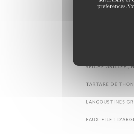
preferences. Yo
POMMES GRENAILL
CALAMARS FRITS ,
BONITE MI-CUITE 
SEICHE GRILLÉE , 
TARTARE DE THON 
LANGOUSTINES GRI
FAUX-FILET D'ARG