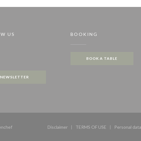
OW US
BOOKING
))
BOOK A TABLE
gram ((opens in a new window))
NEWSLETTER
((opens in a new window))
enchef
Disclaimer
TERMS OF USE
Personal data
((opens in a new window))
((opens in a new windo