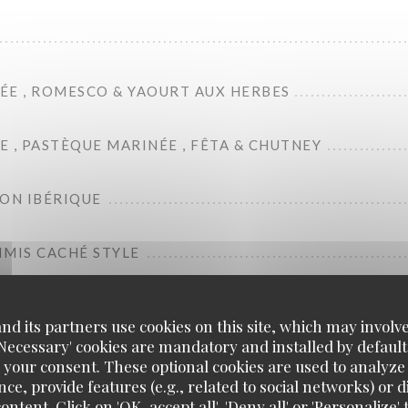
ÉE , ROMESCO & YAOURT AUX HERBES
 , PASTÈQUE MARINÉE , FÊTA & CHUTNEY
BON IBÉRIQUE
IMIS CACHÉ STYLE
d its partners use cookies on this site, which may involve
'Necessary' cookies are mandatory and installed by default
 your consent. These optional cookies are used to analyz
Pour continuer
ce, provide features (e.g., related to social networks) or 
ontent. Click on 'OK, accept all', 'Deny all' or 'Personaliz