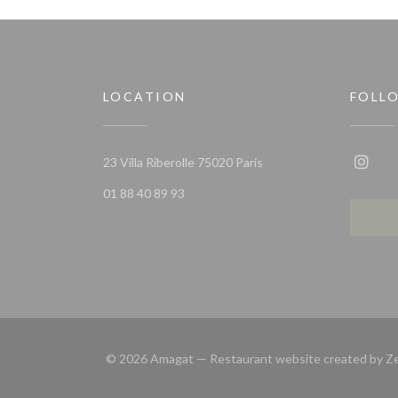
LOCATION
FOLL
((opens in a new window
23 Villa Riberolle 75020 Paris
Insta
01 88 40 89 93
© 2026 Amagat — Restaurant website created by
Z