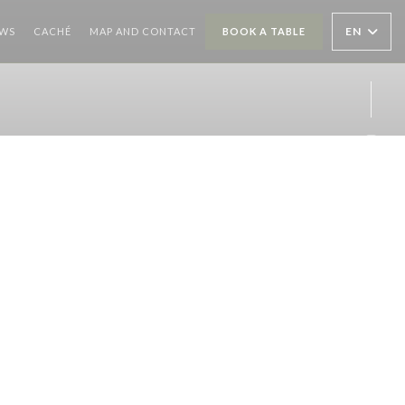
((OPENS IN A NEW WINDOW))
EN
EWS
CACHÉ
MAP AND CONTACT
BOOK A TABLE
Inst