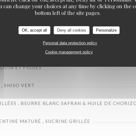
u can change your choices at any time by clicking on the co
bottom left of the site pages.
E SMASHÉES , AÏOLI MAISON
OK, accept all
Deny all cookies
Personalize
 MAYONNAISE À L'ENCRE DE SEICHE
Personal data protection policy
, PETITS POIS , AJO BLANCO ET KUMQUAT
Cookie management policy
NDUJA ET FIGUES
, SHISO VERT
LLÉES , BEURRE BLANC SAFRAN & HUILE DE CHORIZ
ENTINE MATURÉ , SUCRINE GRILLÉE