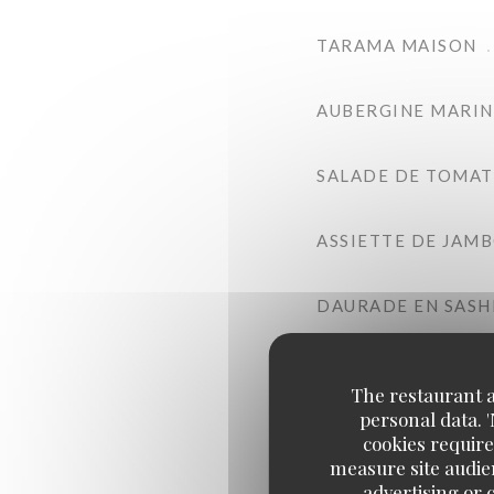
TARAMA MAISON
AUBERGINE MARIN
SALADE DE TOMATE
ASSIETTE DE JAM
DAURADE EN SASH
The restaurant an
personal data. 
cookies require
measure site audien
advertising or c