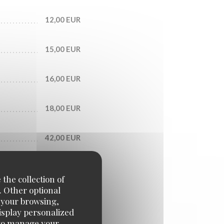
12,00 EUR
15,00 EUR
16,00 EUR
18,00 EUR
42,00 EUR
 the collection of
. Other optional
e your browsing,
display personalized
e' to manage your