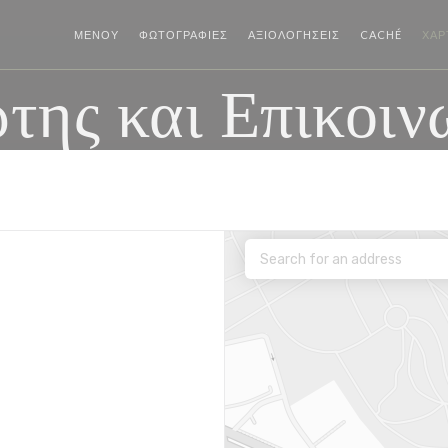
((ΑΝΟΊ
ΜΕΝΟΎ
ΦΩΤΟΓΡΑΦΊΕΣ
ΑΞΙΟΛΟΓΉΣΕΙΣ
CACHÉ
ΧΆΡ
της και Επικοιν
ο))