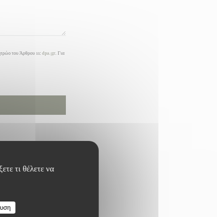
ητρώο του Άρθρου 11:
dpa.gr
. Για
ετε τι θέλετε να
ευση