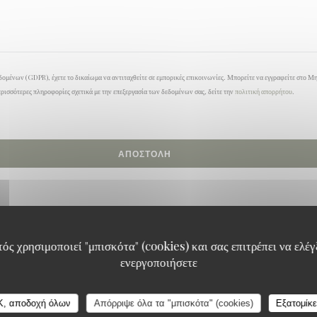
ομένων (GDPR), έχετε το δικαίωμα να αντιταχθείτε σε εμπορικές επικοινωνίες. Μπορείτε να εγγραφείτε στο Μ
ερισσότερες πληροφορίες σχετικά με την επεξεργασία των δεδομένων σας, δείτε την
πολιτική απορρήτου
.
ός χρησιμοποιεί "μπισκότα" (cookies) και σας επιτρέπει να ελέγξ
ενεργοποιήσετε
K, αποδοχή όλων
Απόρριψε όλα τα "μπισκότα" (cookies)
Εξατομίκ