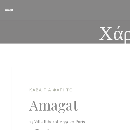
Πίνακας διαχείρισης "Μπισκότων" (Cookies)
Χάρ
ΚΆΒΑ ΓΙΑ ΦΑΓΗΤΌ
Amagat
((ανοίγει σε νέο παράθυρ
23 Villa Riberolle 75020 Paris