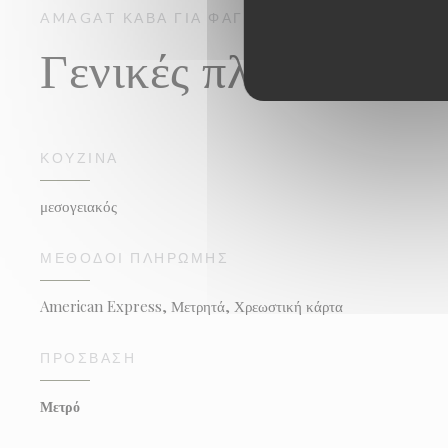
AMAGAT
ΚΆΒΑ ΓΙΑ ΦΑΓΗΤΌ
PARIS
Γενικές πληροφορίε
ΚΟΥΖΊΝΑ
μεσογειακός
ΜΈΘΟΔΟΙ ΠΛΗΡΩΜΉΣ
American Express, Μετρητά, Χρεωστική κάρτα
ΠΡΌΣΒΑΣΗ
Μετρό