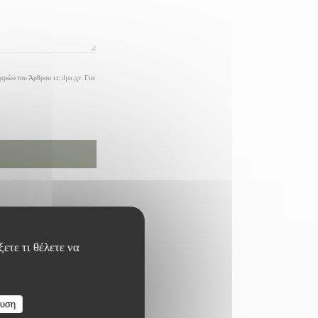
ητρώο του Άρθρου 11:
dpa.gr
. Για
ετε τι θέλετε να
ευση