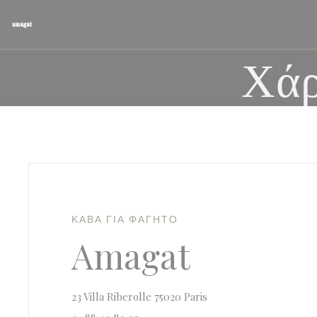
Πίνακας διαχείρισης "Μπισκότων" (Cookies)
Χάρ
ΚΆΒΑ ΓΙΑ ΦΑΓΗΤΌ
Amagat
((ανοίγει σε νέο παράθυρ
23 Villa Riberolle 75020 Paris