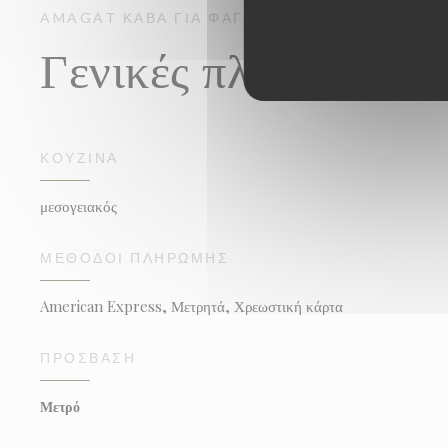
AMAGAT
ΚΆΒΑ ΓΙΑ ΦΑΓΗΤΌ
PARIS
Γενικές πληροφορίε
ΚΟΥΖΊΝΑ
μεσογειακός
ΜΈΘΟΔΟΙ ΠΛΗΡΩΜΉΣ
American Express, Μετρητά, Χρεωστική κάρτα
ΠΡΌΣΒΑΣΗ
Μετρό