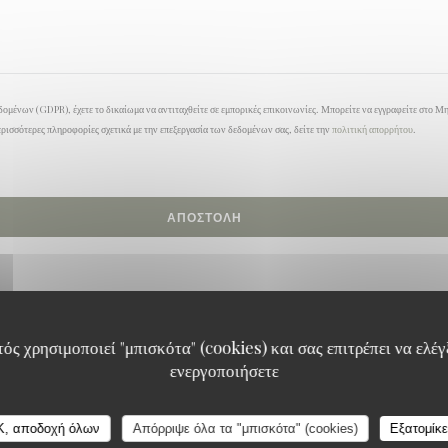
ομένων (GDPR), έχετε το δικαίωμα να αντιταχθείτε σε εμπορικές επικοινωνίες. Μπορείτε να εγγραφείτε στο Μ
ερισσότερες πληροφορίες σχετικά με την επεξεργασία των δεδομένων σας, δείτε την
πολιτική απορρήτου
.
ός χρησιμοποιεί "μπισκότα" (cookies) και σας επιτρέπει να ελέγξ
ενεργοποιήσετε
K, αποδοχή όλων
Απόρριψε όλα τα "μπισκότα" (cookies)
Εξατομίκ