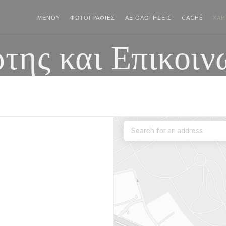
((ΑΝΟΊ
ΜΕΝΟΎ
ΦΩΤΟΓΡΑΦΊΕΣ
ΑΞΙΟΛΟΓΉΣΕΙΣ
CACHÉ
ΧΆΡ
της και Επικοιν
ο))