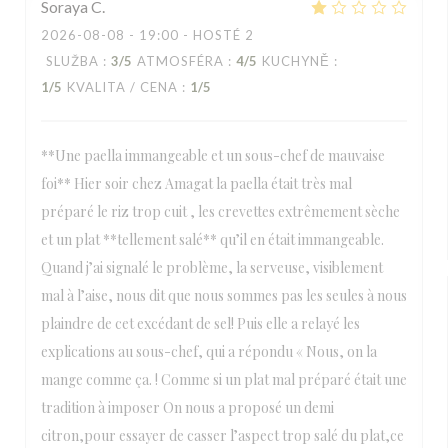
Soraya
C
2026-08-08
- 19:00 - HOSTÉ 2
SLUŽBA
:
3
/5
ATMOSFÉRA
:
4
/5
KUCHYNĚ
:
1
/5
KVALITA / CENA
:
1
/5
**Une paella immangeable et un sous-chef de mauvaise
foi** Hier soir chez Amagat la paella était très mal
préparé le riz trop cuit , les crevettes extrêmement sèche
et un plat **tellement salé** qu’il en était immangeable.
Quand j’ai signalé le problème, la serveuse, visiblement
mal à l’aise, nous dit que nous sommes pas les seules à nous
plaindre de cet excédant de sel! Puis elle a relayé les
explications au sous-chef, qui a répondu « Nous, on la
mange comme ça. ! Comme si un plat mal préparé était une
tradition à imposer On nous a proposé un demi
citron,pour essayer de casser l’aspect trop salé du plat,ce