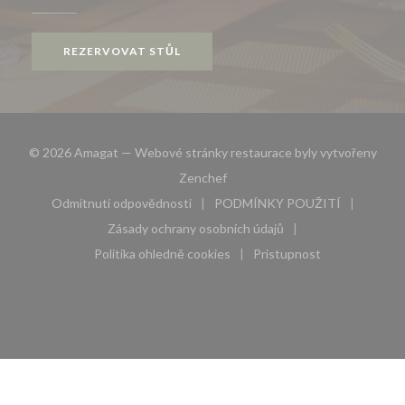
REZERVOVAT STŮL
© 2026 Amagat — Webové stránky restaurace byly vytvořeny
((otevře se v novém okně))
Zenchef
Odmítnutí odpovědnosti
PODMÍNKY POUŽITÍ
((otevře se v novém okně))
((otevře se v novém 
Zásady ochrany osobních údajů
((otevře se v novém okně))
Politika ohledně cookies
Pristupnost
((otevře se v novém okně))
((otevře se v novém 