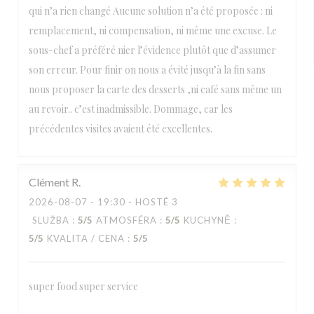
qui n’a rien changé Aucune solution n’a été proposée : ni
remplacement, ni compensation, ni même une excuse. Le
sous-chef a préféré nier l’évidence plutôt que d’assumer
son erreur. Pour finir on nous a évité jusqu’à la fin sans
nous proposer la carte des desserts ,ni café sans même un
au revoir.. c’est inadmissible. Dommage, car les
précédentes visites avaient été excellentes.
Clément
R
2026-08-07
- 19:30 - HOSTÉ 3
SLUŽBA
:
5
/5
ATMOSFÉRA
:
5
/5
KUCHYNĚ
:
5
/5
KVALITA / CENA
:
5
/5
super food super service