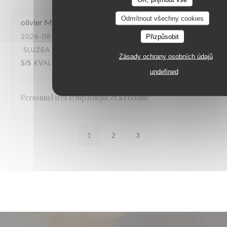
Odmítnout všechny cookies
olivier
M
2026-08-04
- 21:30 - HOSTÉ 4
Přizpůsobit
SLUŽBA
:
5
/5
ATMOSFÉRA
:
5
/5
KUCHYNĚ
:
Zásady ochrany osobních údajů
5
/5
KVALITA / CENA
:
4
/5
undefined
Personnel très sympathique et à l’ecoute
1
2
3