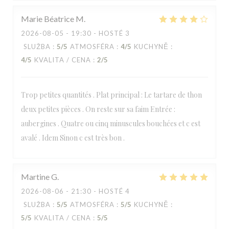
Marie Béatrice
M
2026-08-05
- 19:30 - HOSTÉ 3
SLUŽBA
:
5
/5
ATMOSFÉRA
:
4
/5
KUCHYNĚ
:
4
/5
KVALITA / CENA
:
2
/5
Trop petites quantités . Plat principal : Le tartare de thon
deux petites pièces . On reste sur sa faim Entrée :
aubergines . Quatre ou cinq minuscules bouchées et c est
avalé . Idem Sinon c est très bon .
Martine
G
2026-08-06
- 21:30 - HOSTÉ 4
SLUŽBA
:
5
/5
ATMOSFÉRA
:
5
/5
KUCHYNĚ
:
5
/5
KVALITA / CENA
:
5
/5