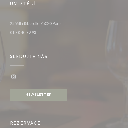
UMÍSTĚNÍ
((otevře se v novém okně))
23 Villa Riberolle 75020 Paris
01 88 40 89 93
SLEDUJTE NÁS
Instagram ((otevře se v novém okně))
NEWSLETTER
REZERVACE