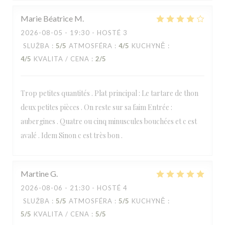
Marie Béatrice
M
2026-08-05
- 19:30 - HOSTÉ 3
SLUŽBA
:
5
/5
ATMOSFÉRA
:
4
/5
KUCHYNĚ
:
4
/5
KVALITA / CENA
:
2
/5
Trop petites quantités . Plat principal : Le tartare de thon
deux petites pièces . On reste sur sa faim Entrée :
aubergines . Quatre ou cinq minuscules bouchées et c est
avalé . Idem Sinon c est très bon .
Martine
G
2026-08-06
- 21:30 - HOSTÉ 4
SLUŽBA
:
5
/5
ATMOSFÉRA
:
5
/5
KUCHYNĚ
:
5
/5
KVALITA / CENA
:
5
/5