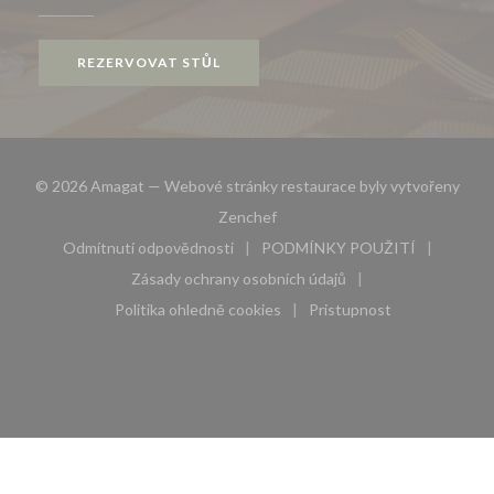
REZERVOVAT STŮL
© 2026 Amagat — Webové stránky restaurace byly vytvořeny
((otevře se v novém okně))
Zenchef
Odmítnutí odpovědnosti
PODMÍNKY POUŽITÍ
((otevře se v novém okně))
((otevře se v novém 
Zásady ochrany osobních údajů
((otevře se v novém okně))
Politika ohledně cookies
Pristupnost
((otevře se v novém okně))
((otevře se v novém 