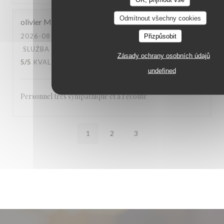
Odmítnout všechny cookies
olivier
M
2026-08-04
- 21:30 - HOSTÉ 4
Přizpůsobit
SLUŽBA
:
5
/5
ATMOSFÉRA
:
5
/5
KUCHYNĚ
:
Zásady ochrany osobních údajů
5
/5
KVALITA / CENA
:
4
/5
undefined
Personnel très sympathique et à l’ecoute
1
2
3