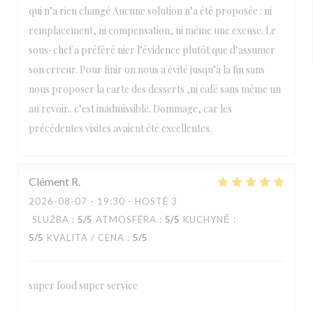
qui n’a rien changé Aucune solution n’a été proposée : ni
remplacement, ni compensation, ni même une excuse. Le
sous-chef a préféré nier l’évidence plutôt que d’assumer
son erreur. Pour finir on nous a évité jusqu’à la fin sans
nous proposer la carte des desserts ,ni café sans même un
au revoir.. c’est inadmissible. Dommage, car les
précédentes visites avaient été excellentes.
Clément
R
2026-08-07
- 19:30 - HOSTÉ 3
SLUŽBA
:
5
/5
ATMOSFÉRA
:
5
/5
KUCHYNĚ
:
5
/5
KVALITA / CENA
:
5
/5
super food super service