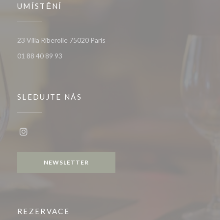
UMÍSTĚNÍ
((otevře se v novém okně))
23 Villa Riberolle 75020 Paris
01 88 40 89 93
SLEDUJTE NÁS
Instagram ((otevře se v novém okně))
NEWSLETTER
REZERVACE