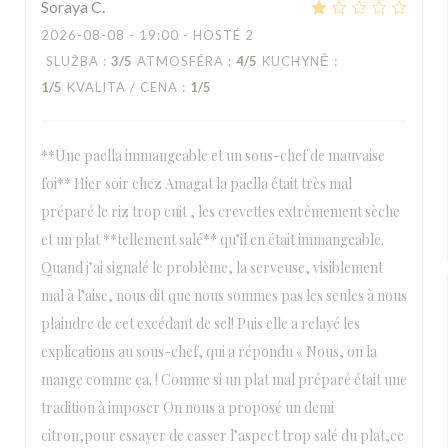
Soraya
C
2026-08-08
- 19:00 - HOSTÉ 2
SLUŽBA
:
3
/5
ATMOSFÉRA
:
4
/5
KUCHYNĚ
:
1
/5
KVALITA / CENA
:
1
/5
**Une paella immangeable et un sous-chef de mauvaise
foi** Hier soir chez Amagat la paella était très mal
préparé le riz trop cuit , les crevettes extrêmement sèche
et un plat **tellement salé** qu’il en était immangeable.
Quand j’ai signalé le problème, la serveuse, visiblement
mal à l’aise, nous dit que nous sommes pas les seules à nous
plaindre de cet excédant de sel! Puis elle a relayé les
explications au sous-chef, qui a répondu « Nous, on la
mange comme ça. ! Comme si un plat mal préparé était une
tradition à imposer On nous a proposé un demi
citron,pour essayer de casser l’aspect trop salé du plat,ce