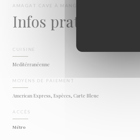
AMAGAT
CAVE À MANGER
PARIS
Infos pratiques
CUISINE
Meditérranéenne
MOYENS DE PAIEMENT
American Express, Espèces, Carte Bleue
ACCÈS
Métro