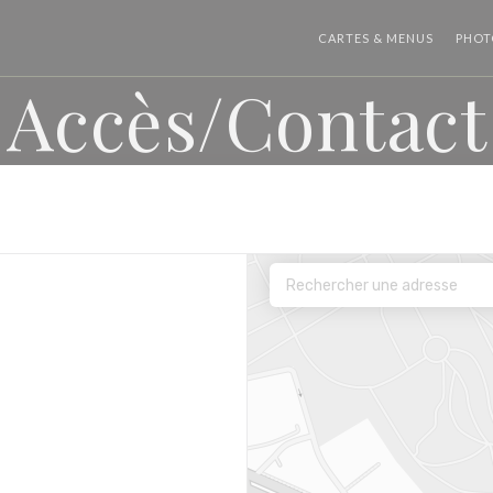
CARTES & MENUS
PHOT
Accès/Contact
enêtre))