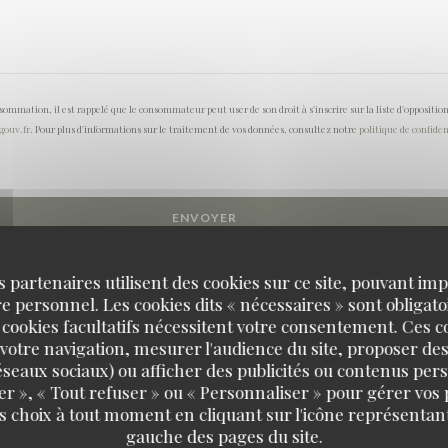
onsommation, il est rappelé que le consommateur peut user de son droit à s'inscrire sur la liste d'opposi
.gouv.fr
. Pour plus d'informations sur le traitement de vos données, consultez notre
politique de confiden
s partenaires utilisent des cookies sur ce site, pouvant impl
 personnel. Les cookies dits « nécessaires » sont obligatoi
 cookies facultatifs nécessitent votre consentement. Ces co
votre navigation, mesurer l'audience du site, proposer des
 réseaux sociaux) ou afficher des publicités ou contenus per
er », « Tout refuser » ou « Personnaliser » pour gérer vos
s choix à tout moment en cliquant sur l'icône représentant
gauche des pages du site.