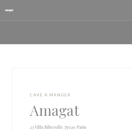
Personnalisation de vos choix en matière de cookies
CAVE À MANGER
Amagat
((ouvre une nouvelle f
23 Villa Riberolle 75020 Paris