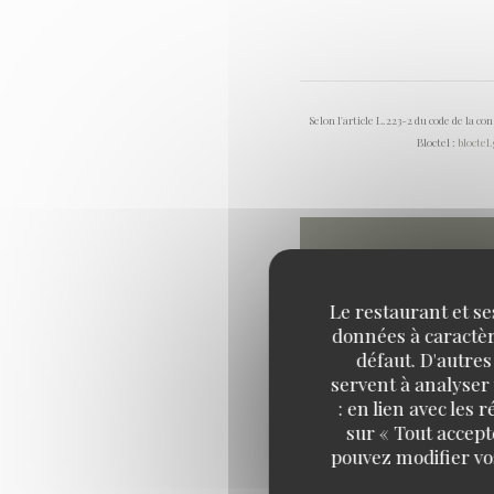
Selon l'article L.223-2 du code de la c
Bloctel :
bloctel
Le restaurant et se
données à caractère
défaut. D'autres
servent à analyser 
: en lien avec les
sur « Tout accept
pouvez modifier vo