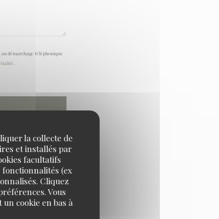
tion au démarchage téléphonique
tialité
.
iquer la collecte de
res et installés par
okies facultatifs
 fonctionnalités (ex
sonnalisés. Cliquez
 préférences. Vous
 un cookie en bas à